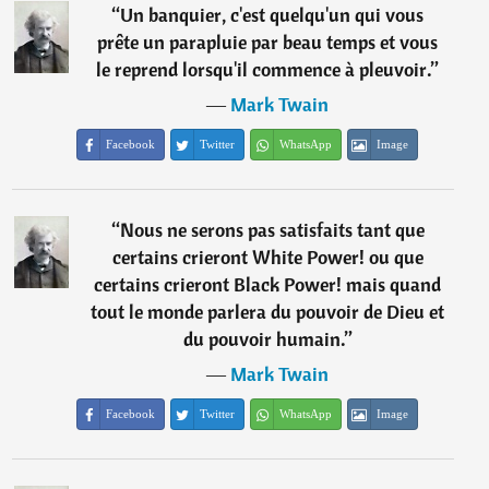
“
Un banquier, c'est quelqu'un qui vous
prête un parapluie par beau temps et vous
le reprend lorsqu'il commence à pleuvoir.
”
―
Mark Twain
Facebook
Twitter
WhatsApp
Image
“
Nous ne serons pas satisfaits tant que
certains crieront White Power! ou que
certains crieront Black Power! mais quand
tout le monde parlera du pouvoir de Dieu et
du pouvoir humain.
”
―
Mark Twain
Facebook
Twitter
WhatsApp
Image