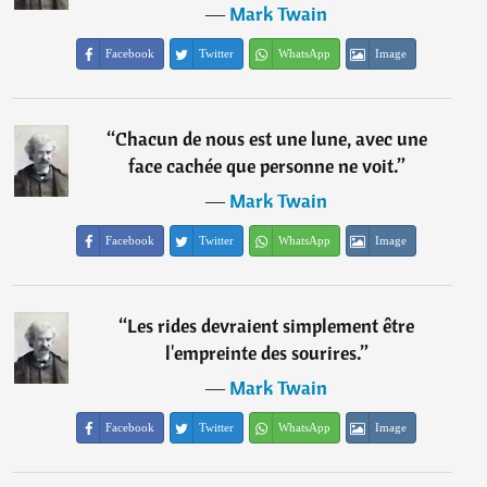
―
Mark Twain
Facebook
Twitter
WhatsApp
Image
“
Chacun de nous est une lune, avec une
face cachée que personne ne voit.
”
―
Mark Twain
Facebook
Twitter
WhatsApp
Image
“
Les rides devraient simplement être
l'empreinte des sourires.
”
―
Mark Twain
Facebook
Twitter
WhatsApp
Image