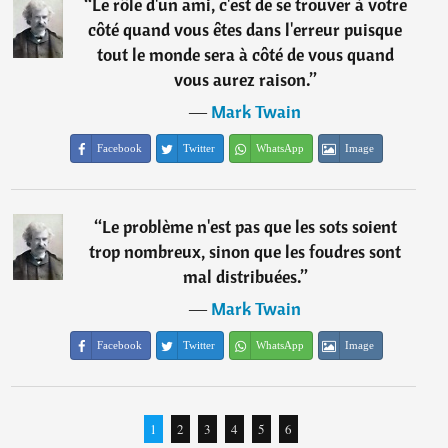
“
Le rôle d'un ami, c'est de se trouver à votre
côté quand vous êtes dans l'erreur puisque
tout le monde sera à côté de vous quand
vous aurez raison.
”
―
Mark Twain
Facebook
Twitter
WhatsApp
Image
“
Le problème n'est pas que les sots soient
trop nombreux, sinon que les foudres sont
mal distribuées.
”
―
Mark Twain
Facebook
Twitter
WhatsApp
Image
1
2
3
4
5
6