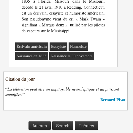
1835 à Florida, Missouri dans le Missouri,
décédé le 21 avril 1910 à Redding, Connecticut,
est un écrivain, essayiste et humoriste américain.
Son pseudonyme vient du cri « Mark Twain »
signifiant « Marque deux », utilisé par les pilotes
de vapeurs sur le Mississippi.
Écrivain américain
Essayiste
Humoriste
Naissance en 1835
Naissance le 30 novembre
Citation du jour
“
La télévision peut être un impitoyable neuroleptique et un puissant
”
somnifère.
Bernard Pivot
—
Auteurs
Search
Thèmes