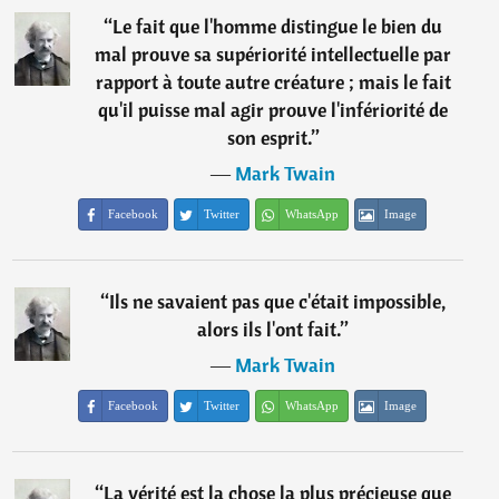
“
Le fait que l'homme distingue le bien du
mal prouve sa supériorité intellectuelle par
rapport à toute autre créature ; mais le fait
qu'il puisse mal agir prouve l'infériorité de
son esprit.
”
―
Mark Twain
Facebook
Twitter
WhatsApp
Image
“
Ils ne savaient pas que c'était impossible,
alors ils l'ont fait.
”
―
Mark Twain
Facebook
Twitter
WhatsApp
Image
“
La vérité est la chose la plus précieuse que