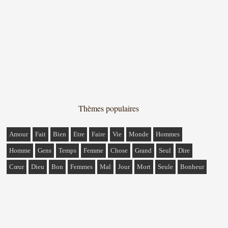
Thèmes populaires
Amour
Fait
Bien
Etre
Faire
Vie
Monde
Hommes
Homme
Gens
Temps
Femme
Chose
Grand
Seul
Dire
Cœur
Dieu
Bon
Femmes
Mal
Jour
Mort
Seule
Bonheur