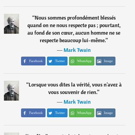
“
Nous sommes profondément blessés
quand on ne nous respecte pas ; pourtant,
au fond de son cœur, aucun homme ne se
respecte beaucoup lui-même.
”
―
Mark Twain
Facebook
Twitter
WhatsApp
Image
“
Lorsque vous dites la vérité, vous n'avez à
vous souvenir de rien.
”
―
Mark Twain
Facebook
Twitter
WhatsApp
Image