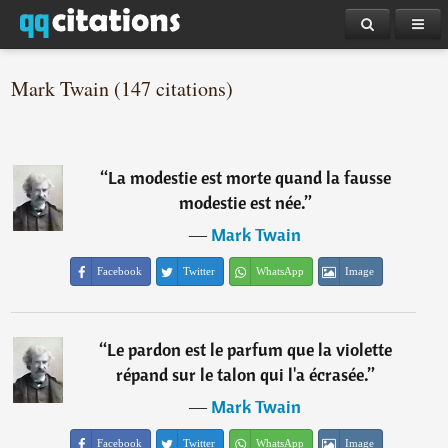
Mark Twain (147 citations)
“
La modestie est morte quand la fausse
modestie est née.
”
―
Mark Twain
Facebook
Twitter
WhatsApp
Image
“
Le pardon est le parfum que la violette
répand sur le talon qui l'a écrasée.
”
―
Mark Twain
Facebook
Twitter
WhatsApp
Image