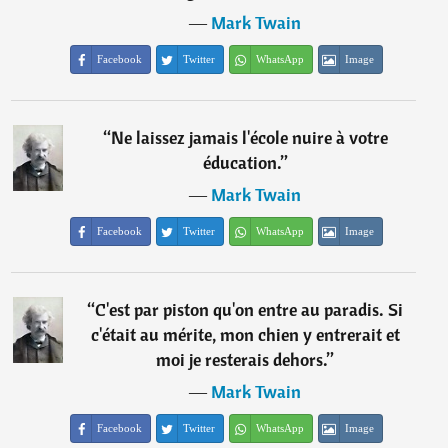
―
Mark Twain
Facebook
Twitter
WhatsApp
Image
“
Ne laissez jamais l'école nuire à votre
éducation.
”
―
Mark Twain
Facebook
Twitter
WhatsApp
Image
“
C'est par piston qu'on entre au paradis. Si
c'était au mérite, mon chien y entrerait et
moi je resterais dehors.
”
―
Mark Twain
Facebook
Twitter
WhatsApp
Image