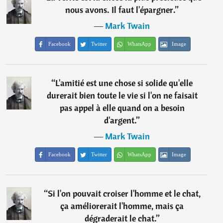
nous avons. Il faut l'épargner.
”
―
Mark Twain
Facebook
Twitter
WhatsApp
Image
“
L'amitié est une chose si solide qu'elle
durerait bien toute le vie si l'on ne faisait
pas appel à elle quand on a besoin
d'argent.
”
―
Mark Twain
Facebook
Twitter
WhatsApp
Image
“
Si l'on pouvait croiser l'homme et le chat,
ça améliorerait l'homme, mais ça
dégraderait le chat.
”