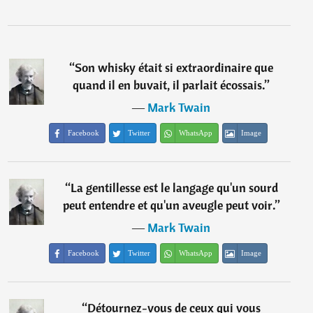
“
Son whisky était si extraordinaire que
quand il en buvait, il parlait écossais.
”
―
Mark Twain
Facebook
Twitter
WhatsApp
Image
“
La gentillesse est le langage qu'un sourd
peut entendre et qu'un aveugle peut voir.
”
―
Mark Twain
Facebook
Twitter
WhatsApp
Image
“
Détournez-vous de ceux qui vous