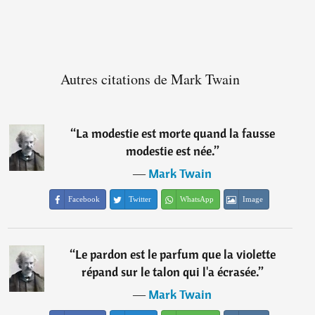
Autres citations de Mark Twain
“
La modestie est morte quand la fausse
modestie est née.
”
―
Mark Twain
Facebook
Twitter
WhatsApp
Image
“
Le pardon est le parfum que la violette
répand sur le talon qui l'a écrasée.
”
―
Mark Twain