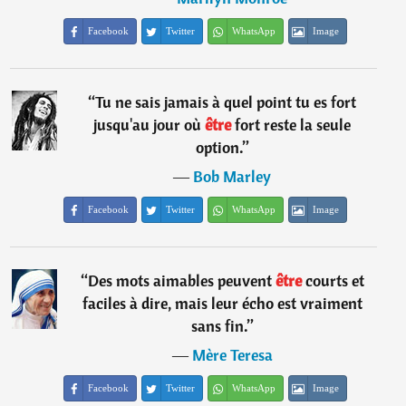
Facebook
Twitter
WhatsApp
Image
“
Tu ne sais jamais à quel point tu es fort
jusqu'au jour où
être
fort reste la seule
option.
”
―
Bob Marley
Facebook
Twitter
WhatsApp
Image
“
Des mots aimables peuvent
être
courts et
faciles à dire, mais leur écho est vraiment
sans fin.
”
―
Mère Teresa
Facebook
Twitter
WhatsApp
Image