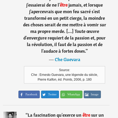
j'essaierai de ne l'
être
jamais, et lorsque
j'apercevrais que mon feu sacré s'est
transformé en un petit cierge, la moindre
des choses serait de me mettre à vomir sur
ma propre merde. [...] Toute œuvre
d'envergure requiert de la passion et, pour
la révolution, il faut de la passion et de
l'audace à fortes doses.
”
―
Che Guevara
Source:
Che : Ernesto Guevara, une légende du siècle,
Pierre Kalfon, éd. Points, 2006, p. 180
Facebook
Twitter
WhatsApp
Image
“
La fascination qu'exerce un
être
sur un