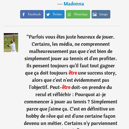
―
Madonna
Facebook
Twitter
WhatsApp
Image
“
Parfois vous êtes juste heureux de jouer.
Certains, les média, ne comprennent
malheureusement pas que c'est bien de
simplement jouer au tennis et d'en profiter.
Ils pensent toujours qu'il faut tout gagner
que ça doit toujours
être
une success story,
alors que c'est n'est évidemment pas
l'objectif. Peut-
être
doit-on prendre du
recul et réfléchir : Pourquoi ai-je
commencer à jouer au tennis ? Simplement
parce que j'aime ça. C'est en définitive un
hobby de rêve qui est d'une certaine façon
devenu un métier. Certains n'y parviennent