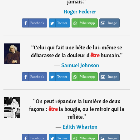
jamais.
”
―
Roger Federer
Facebook
Twitter
WhatsApp
Image
“
Celui qui fait une bête de lui-même se
débarasse de la douleur d'
être
humain.
”
―
Samuel Johnson
Facebook
Twitter
WhatsApp
Image
“
On peut répandre la lumière de deux
façons :
être
la bougie, ou le miroir qui la
reflète.
”
―
Edith Wharton
Facebook
Twitter
WhatsApp
Image