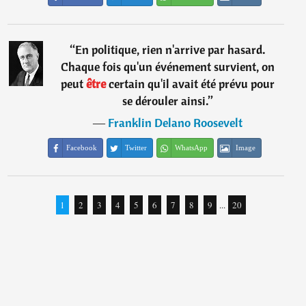
“
En politique, rien n'arrive par hasard.
Chaque fois qu'un événement survient, on
peut
être
certain qu'il avait été prévu pour
se dérouler ainsi.
”
―
Franklin Delano Roosevelt
Facebook
Twitter
WhatsApp
Image
1
2
3
4
5
6
7
8
9
...
20