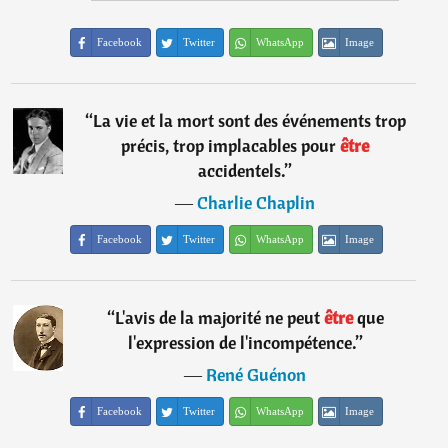
Facebook
Twitter
WhatsApp
Image
“
La vie et la mort sont des événements trop
précis, trop implacables pour
être
accidentels.
”
―
Charlie Chaplin
Facebook
Twitter
WhatsApp
Image
“
L'avis de la majorité ne peut
être
que
l'expression de l'incompétence.
”
―
René Guénon
Facebook
Twitter
WhatsApp
Image