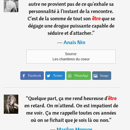
autre ne provient pas de ce qu'exhale sa
personnalité à l'instant de la rencontre.
C'est de la somme de tout son
être
que se
dégage une drogue puissante capable de
séduire et d'attacher.
”
―
Anaïs Nin
Source:
Les chambres du coeur
Facebook
Twitter
WhatsApp
Image
“
Quelque part, ça me rend heureuse d'
être
en retard. On m'attend. On est impatient de
me voir. Ça me rappelle toutes ces années
où on se fichait que je sois là ou non.
”
―
Marilyn Monroe