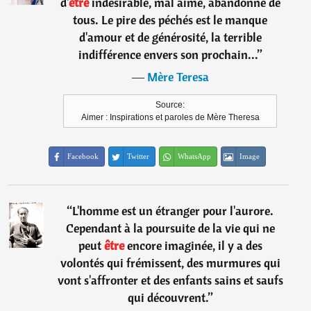
d'
être
indésirable, mal aimé, abandonné de
tous. Le pire des péchés est le manque
d'amour et de générosité, la terrible
indifférence envers son prochain...
”
―
Mère Teresa
Source:
Aimer : Inspirations et paroles de Mère Theresa
Facebook
Twitter
WhatsApp
Image
“
L'homme est un étranger pour l'aurore.
Cependant à la poursuite de la vie qui ne
peut
être
encore imaginée, il y a des
volontés qui frémissent, des murmures qui
vont s'affronter et des enfants sains et saufs
qui découvrent.
”