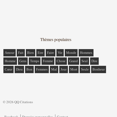
Thèmes populaires
Amour
Fait
Bien
Etre
Faire
Vie
Monde
Hommes
Homme
Gens
Temps
Femme
Chose
Grand
Seul
Dire
Cœur
Dieu
Bon
Femmes
Mal
Jour
Mort
Seule
Bonheur
© 2026 QQ Citations
Facebook
Données personnelles
Contact