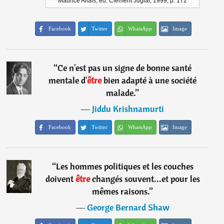
Maurice Allais, éd. Clément Juglar, 1999, p. 172
Facebook
Twitter
WhatsApp
Image
“
Ce n'est pas un signe de bonne santé
mentale d'
être
bien adapté à une société
malade.
”
―
Jiddu Krishnamurti
Facebook
Twitter
WhatsApp
Image
“
Les hommes politiques et les couches
doivent
être
changés souvent...et pour les
mêmes raisons.
”
―
George Bernard Shaw