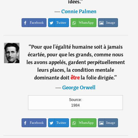
idées.
”
―
Connie Palmen
Facebook
Twitter
WhatsApp
Image
“
Pour que l'égalité humaine soit à jamais
écartée, pour que les grands, comme nous
les avons appelés, gardent perpétuellement
leurs places, la condition mentale
dominante doit
être
la folie dirigée.
”
―
George Orwell
Source:
1984
Facebook
Twitter
WhatsApp
Image