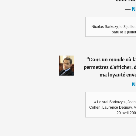
―
N
Nicolas Sarkozy, le 3 juille
paru le 3 juill
“
Dans un monde où la 
permettrez d'afficher,
ma loyauté enve
―
N
« Le vrai Sarkozy », Jea
Cohen, Laurence Dequay, Ma
20 avril 20