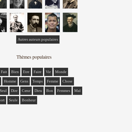
Autres auteurs populaires
Thèmes populaires
Fait
Bien
Etre
Faire
Vie
Monde
Homme
Gens
Temps
Femme
Chose
Seul
Dire
Cœur
Dieu
Bon
Femmes
Mal
ort
Seule
Bonheur