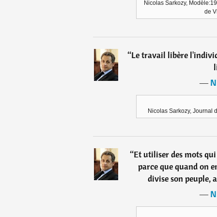
Nicolas Sarkozy, Modèle:19
de Vi
“
Le travail libère l'indivi
l
―
N
Nicolas Sarkozy, Journal d
“
Et utiliser des mots qui
parce que quand on em
divise son peuple, a
―
N