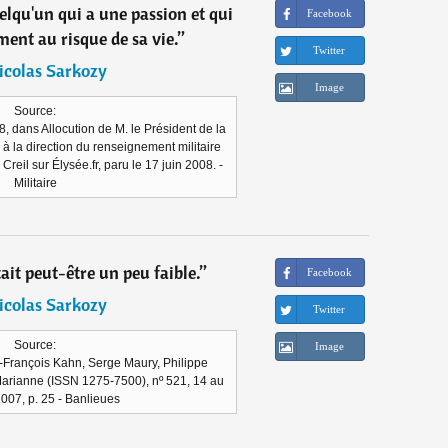
uelqu'un qui a une passion et qui
Facebook
ment au risque de sa vie.
”
Twitter
icolas Sarkozy
Image
Source:
8, dans Allocution de M. le Président de la
 à la direction du renseignement militaire
reil sur Élysée.fr, paru le 17 juin 2008. -
Militaire
ait peut-être un peu faible.
”
Facebook
icolas Sarkozy
Twitter
Source:
Image
n-François Kahn, Serge Maury, Philippe
rianne (ISSN 1275-7500), nº 521, 14 au
2007, p. 25 - Banlieues