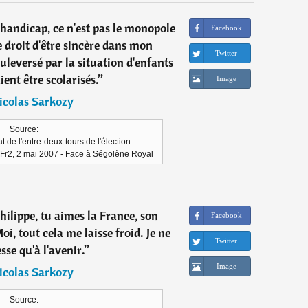
du handicap, ce n'est pas le monopole
Facebook
 le droit d'être sincère dans mon
Twitter
uleversé par la situation d'enfants
ent être scolarisés.
”
Image
icolas Sarkozy
Source:
 de l'entre-deux-tours de l'élection
/Fr2, 2 mai 2007 - Face à Ségolène Royal
hilippe, tu aimes la France, son
Facebook
oi, tout cela me laisse froid. Je ne
Twitter
sse qu'à l'avenir.
”
Image
icolas Sarkozy
Source: