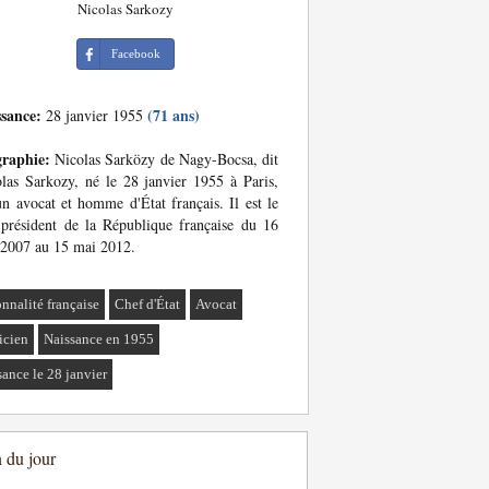
Nicolas Sarkozy
Facebook
ssance:
(71 ans)
28 janvier 1955
graphie:
Nicolas Sarközy de Nagy-Bocsa, dit
las Sarkozy, né le 28 janvier 1955 à Paris,
un avocat et homme d'État français. Il est le
président de la République française du 16
2007 au 15 mai 2012.
onnalité française
Chef d'État
Avocat
icien
Naissance en 1955
sance le 28 janvier
n du jour