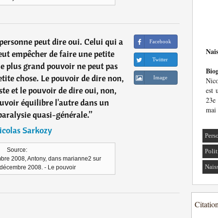
personne peut dire oui. Celui qui a
Facebook
Nai
peut empêcher de faire une petite
Twitter
le plus grand pouvoir ne peut pas
Bio
tite chose. Le pouvoir de dire non,
Image
Nico
iste et le pouvoir de dire oui, non,
est 
23e 
voir équilibre l'autre dans un
mai 
ralysie quasi-générale.
”
icolas Sarkozy
Pers
Source:
Polit
mbre 2008, Antony, dans marianne2 sur
Nais
 décembre 2008. - Le pouvoir
Citatio