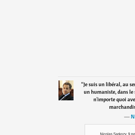
“
Je suis un libéral, au sen
un humaniste, dans le s
n'importe quoi ave
marchandis
―
N
Nicolas Sarkozy, 9 n