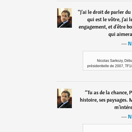
“
J'ai le droit de parler 
qui est le vôtre, j'ai
engagement, et d'être bo
qui aimerai
―
N
Nicolas Sarkozy, Débat
présidentielle de 2007, TF1
“
Tu as de la chance, P
histoire, ses paysages. M
m'intére
―
N