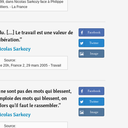
99, dans Nicolas Sarkozy face à Philippe
lliers. - La France
du. [...] Le travail est une valeur de
Facebook
ibération.
”
Twitter
icolas Sarkozy
Image
Source:
e 20h, France 2, 29 mars 2005 - Travail
 ne sont pas des mots qui blessent,
Facebook
ploie des mots qui blessent, on
Twitter
lors qu'il faut le rassembler.
”
Image
icolas Sarkozy
Source: