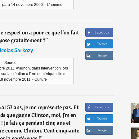
, paru 14 novembre 2006. - L'homme
e respect on a pour ce que l'on fait
Facebook
opose gratuitement ?
”
Twitter
icolas Sarkozy
Image
Source:
re 2011, Avignon, dans Intervention lors
ur la création à l'ère numérique site de
 18 novembre 2011. - Culture
rai 57 ans, je me représente pas. Et
Facebook
rds que gagne Clinton, moi, j'm'en
Twitter
! Je fais ça pendant cinq ans et
 fric comme Clinton. Cent cinquante
Image
os la conférence !
”