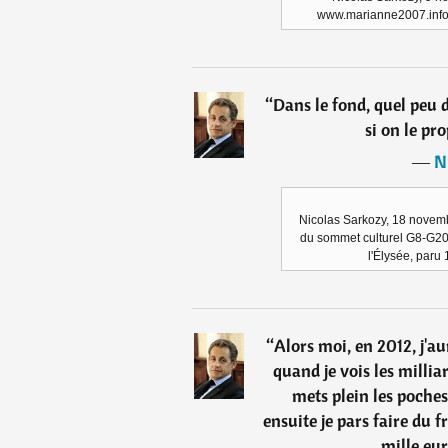
www.marianne2007.info
“
Dans le fond, quel peu d
si on le pr
―
N
Nicolas Sarkozy, 18 novemb
du sommet culturel G8-G20 s
l'Élysée, paru
“
Alors moi, en 2012, j'au
quand je vois les millia
mets plein les poches 
ensuite je pars faire du
mille eur