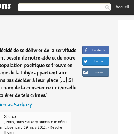
Accueil
écidé de se délivrer de la servitude
Facebook
ont besoin de notre aide et de notre
Twitter
population pacifique se trouve en
enir de la Libye appartient aux
Image
 pas décider à leur place [...] Si
au nom de la conscience universelle
olérer de tels crimes.
”
icolas Sarkozy
Source:
11, Paris, dans Sarkozy annonce le début
 en Libye, paru 19 mars 2011. - Révolte
libyenne