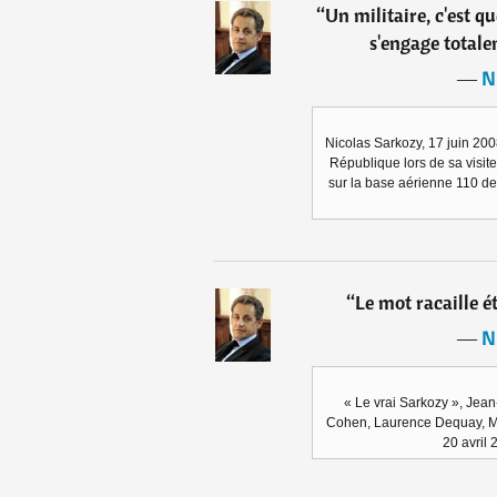
“
Un militaire, c'est q
s'engage totale
―
N
Nicolas Sarkozy, 17 juin 200
République lors de sa visite
sur la base aérienne 110 de C
“
Le mot racaille ét
―
N
« Le vrai Sarkozy », Jea
Cohen, Laurence Dequay, Ma
20 avril 