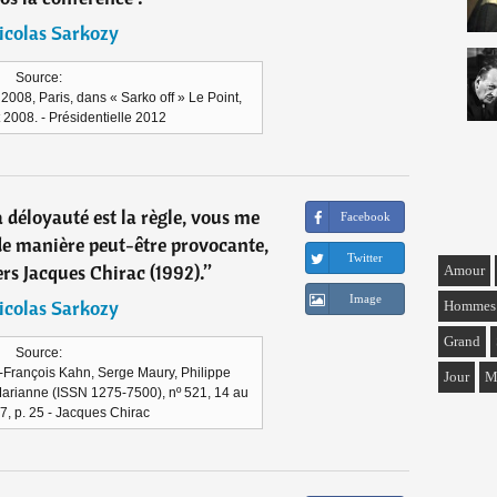
icolas Sarkozy
Source:
t 2008, Paris, dans « Sarko off » Le Point,
et 2008. - Présidentielle 2012
déloyauté est la règle, vous me
Facebook
 de manière peut-être provocante,
Twitter
rs Jacques Chirac (1992).
”
Amour
Image
icolas Sarkozy
Hommes
Grand
Source:
n-François Kahn, Serge Maury, Philippe
Jour
M
rianne (ISSN 1275-7500), nº 521, 14 au
07, p. 25 - Jacques Chirac