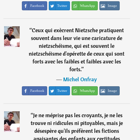
Facebook
Twitter
WhatsApp
Image
“
Ceux qui exècrent Nietzsche pratiquent
souvent dans leur vie une caricature de
nietzschéisme, qui est souvent le
nietzschéisme d'opérette de ceux qui sont
forts avec les faibles et faibles avec les
forts.
”
―
Michel Onfray
Facebook
Twitter
WhatsApp
Image
“
Je ne méprise pas les croyants, je ne les
trouve ni ridicules ni pitoyables, mais je
désespère qu'ils préfèrent les fictions
apaisantes des enfants aux certitudes