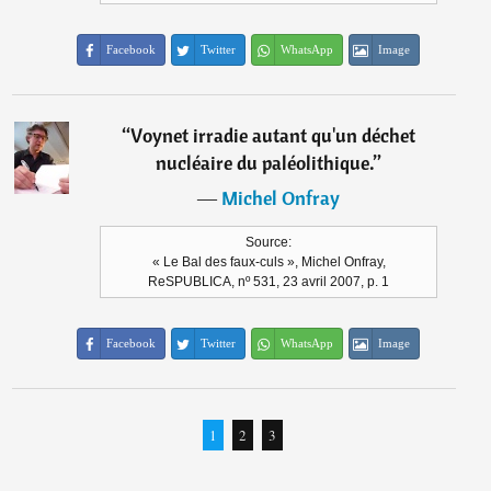
Facebook
Twitter
WhatsApp
Image
“
Voynet irradie autant qu'un déchet
nucléaire du paléolithique.
”
―
Michel Onfray
Source:
« Le Bal des faux-culs », Michel Onfray,
ReSPUBLICA, nº 531, 23 avril 2007, p. 1
Facebook
Twitter
WhatsApp
Image
1
2
3