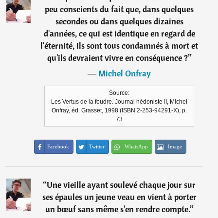
peu conscients du fait que, dans quelques
secondes ou dans quelques dizaines
d'années, ce qui est identique en regard de
l'éternité, ils sont tous condamnés à mort et
qu'ils devraient vivre en conséquence ?
”
―
Michel Onfray
Source:
Les Vertus de la foudre. Journal hédoniste II, Michel
Onfray, éd. Grasset, 1998 (ISBN 2-253-94291-X), p.
73
Facebook
Twitter
WhatsApp
Image
“
Une vieille ayant soulevé chaque jour sur
ses épaules un jeune veau en vient à porter
un bœuf sans même s'en rendre compte.
”