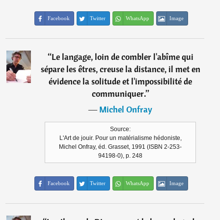
Facebook
Twitter
WhatsApp
Image
“
Le langage, loin de combler l'abîme qui
sépare les êtres, creuse la distance, il met en
évidence la solitude et l'impossibilité de
communiquer.
”
―
Michel Onfray
Source:
L'Art de jouir. Pour un matérialisme hédoniste,
Michel Onfray, éd. Grasset, 1991 (ISBN 2-253-
94198-0), p. 248
Facebook
Twitter
WhatsApp
Image