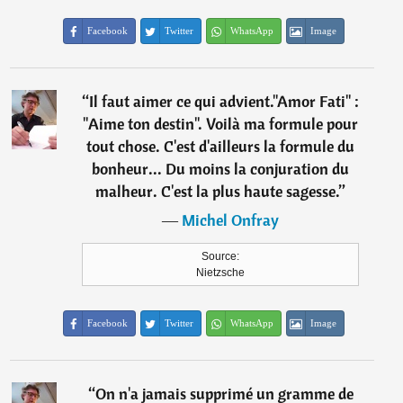
Facebook
Twitter
WhatsApp
Image
“
Il faut aimer ce qui advient."Amor Fati" :
"Aime ton destin". Voilà ma formule pour
tout chose. C'est d'ailleurs la formule du
bonheur... Du moins la conjuration du
malheur. C'est la plus haute sagesse.
”
―
Michel Onfray
Source:
Nietzsche
Facebook
Twitter
WhatsApp
Image
“
On n'a jamais supprimé un gramme de