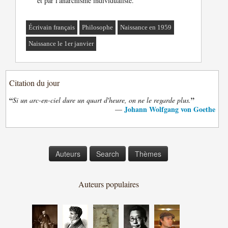
et par l'anarchisme individualiste.
Écrivain français
Philosophe
Naissance en 1959
Naissance le 1er janvier
Citation du jour
“
”
Si un arc-en-ciel dure un quart d'heure, on ne le regarde plus.
Johann Wolfgang von Goethe
—
Auteurs
Search
Thèmes
Auteurs populaires