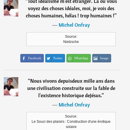
“
Tout idéalisme m'est étranger. Là où vous
voyez des choses idéales, moi, je vois des
choses humaines, hélas ! trop humaines !
”
―
Michel Onfray
Source:
Nietzsche
Facebook
Twitter
WhatsApp
Image
“
Nous vivons depuisdeux mille ans dans
une civilisation construite sur la fable de
l'existence historique deJésus.
”
―
Michel Onfray
Source:
Le Souci des plaisirs : Construction d'une érotique
solaire