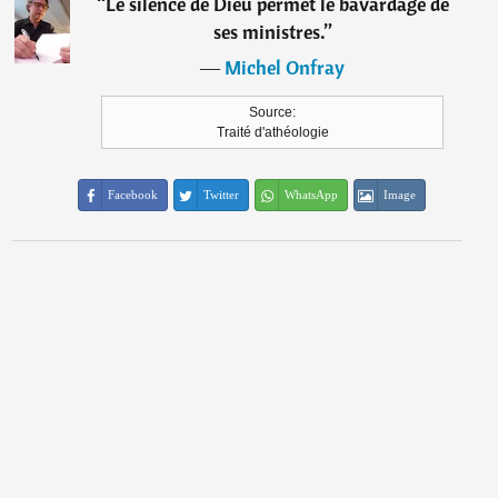
“
Le silence de Dieu permet le bavardage de
ses ministres.
”
―
Michel Onfray
Source:
Traité d'athéologie
Facebook
Twitter
WhatsApp
Image