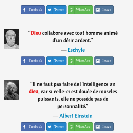
Facebook
Twitter
WhatsApp
Image
“
Dieu
collabore avec tout homme animé
d'un désir ardent.
”
―
Eschyle
Facebook
Twitter
WhatsApp
Image
“
Il ne faut pas faire de l'intelligence un
dieu
, car si celle-ci est douée de muscles
puissants, elle ne possède pas de
personnalité.
”
―
Albert Einstein
Facebook
Twitter
WhatsApp
Image