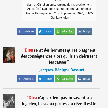
Source:
Islam et Christianisme: logique de rapprochement,
Attribuée à Napoléon Bonaparte par Mohammad
Amine Alibhayne, éd. O. K. Imprimerie, 1996, p. 105
- Sur la religion
Facebook
Twitter
WhatsApp
Image
“
Dieu
se rit des hommes qui se plaignent
des conséquences alors qu'ils en chérissent
les causes.
”
―
Jacques-Bénigne Bossuet
Facebook
Twitter
WhatsApp
Image
“
Dieu
n'appartient pas au savant, au
logicien, il est aux poètes, au rêve, il est le