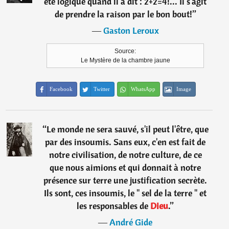
été logique quand il a dit : 2+2=4!... Il s'agit
de prendre la raison par le bon bout!
”
―
Gaston Leroux
Source:
Le Mystère de la chambre jaune
Facebook
Twitter
WhatsApp
Image
“
Le monde ne sera sauvé, s'il peut l'être, que
par des insoumis. Sans eux, c'en est fait de
notre civilisation, de notre culture, de ce
que nous aimions et qui donnait à notre
présence sur terre une justification secrète.
Ils sont, ces insoumis, le " sel de la terre " et
les responsables de
Dieu
.
”
―
André Gide