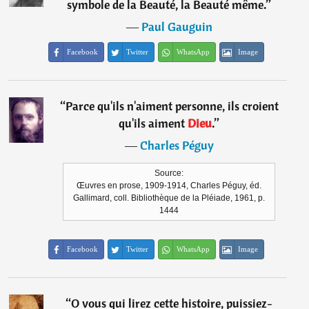
symbole de la Beauté, la Beauté même.
”
―
Paul Gauguin
Facebook
Twitter
WhatsApp
Image
“
Parce qu'ils n'aiment personne, ils croient
qu'ils aiment
Dieu
.
”
―
Charles Péguy
Source:
Œuvres en prose, 1909-1914, Charles Péguy, éd.
Gallimard, coll. Bibliothèque de la Pléiade, 1961, p.
1444
Facebook
Twitter
WhatsApp
Image
“
O vous qui lirez cette histoire, puissiez-