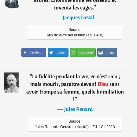
inventa les cages.
”
―
Jacques Deval
Source:
Afin de vivre bel et bien (ed. 1970)
Facebook
Twitter
WhatsApp
Image
“
La fidélité pendant la vie, ce n'est rien ;
mais mourir, paraître devant
Dieu
sans
avoir trompé sa femme, quelle humiliation
!
”
―
Jules Renard
Source:
Jules Renard - Oeuvres (Illustré): , Éd. LCI, 2013