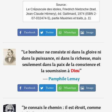
Source:
Le Crépuscule des idoles, Friedrich Nietzsche (trad.
Jean-Claude Hémery), éd. Gallimard, 1974 (ISBN 2-
07-032474-5), partie Maximes et traits, p. 11
Facebook
Twitter
WhatsApp
Image
“
Le bonheur ne consiste ni dans la gloire ni
dans la puissance, ni dans la richesse, mais
seulement dans la paix de la conscience et
la soumission à
Dieu
”
―
Pamphile Lemay
Facebook
Twitter
WhatsApp
Image
“
Je connais le chemin : il est étroit, comme