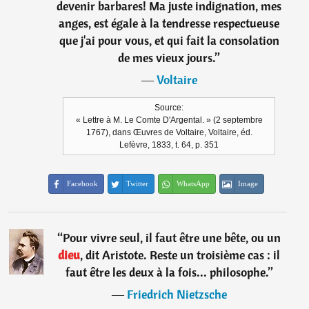
devenir barbares! Ma juste indignation, mes
anges, est égale à la tendresse respectueuse
que j'ai pour vous, et qui fait la consolation
de mes vieux jours.
”
―
Voltaire
Source:
« Lettre à M. Le Comte D'Argental. » (2 septembre
1767), dans Œuvres de Voltaire, Voltaire, éd.
Lefèvre, 1833, t. 64, p. 351
Facebook
Twitter
WhatsApp
Image
“
Pour vivre seul, il faut être une bête, ou un
dieu
, dit Aristote. Reste un troisième cas : il
faut être les deux à la fois... philosophe.
”
―
Friedrich Nietzsche