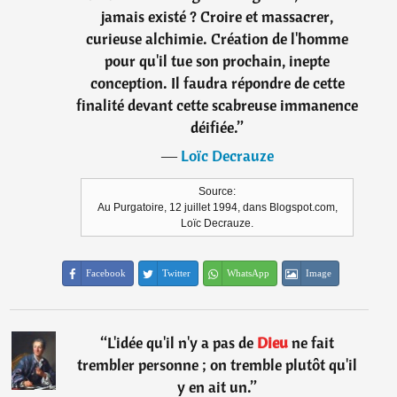
jamais existé ? Croire et massacrer,
curieuse alchimie. Création de l'homme
pour qu'il tue son prochain, inepte
conception. Il faudra répondre de cette
finalité devant cette scabreuse immanence
déifiée.
”
―
Loïc Decrauze
Source:
Au Purgatoire, 12 juillet 1994, dans Blogspot.com,
Loïc Decrauze.
Facebook
Twitter
WhatsApp
Image
“
L'idée qu'il n'y a pas de
Dieu
ne fait
trembler personne ; on tremble plutôt qu'il
y en ait un.
”