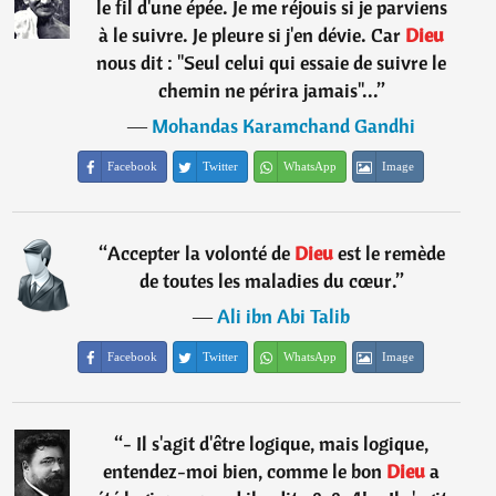
le fil d'une épée. Je me réjouis si je parviens
à le suivre. Je pleure si j'en dévie. Car
Dieu
nous dit : "Seul celui qui essaie de suivre le
chemin ne périra jamais"...
”
―
Mohandas Karamchand Gandhi
Facebook
Twitter
WhatsApp
Image
“
Accepter la volonté de
Dieu
est le remède
de toutes les maladies du cœur.
”
―
Ali ibn Abi Talib
Facebook
Twitter
WhatsApp
Image
“
- Il s'agit d'être logique, mais logique,
entendez-moi bien, comme le bon
Dieu
a