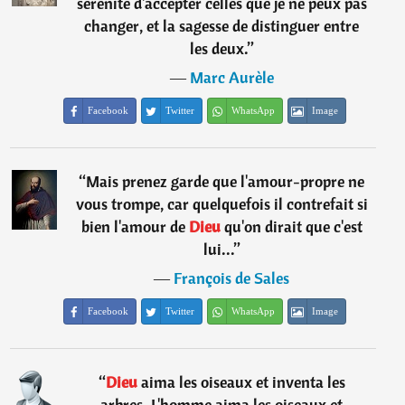
sérénité d'accepter celles que je ne peux pas
changer, et la sagesse de distinguer entre
les deux.
”
―
Marc Aurèle
Facebook
Twitter
WhatsApp
Image
“
Mais prenez garde que l'amour-propre ne
vous trompe, car quelquefois il contrefait si
bien l'amour de
Dieu
qu'on dirait que c'est
lui...
”
―
François de Sales
Facebook
Twitter
WhatsApp
Image
“
Dieu
aima les oiseaux et inventa les
arbres. L'homme aima les oiseaux et