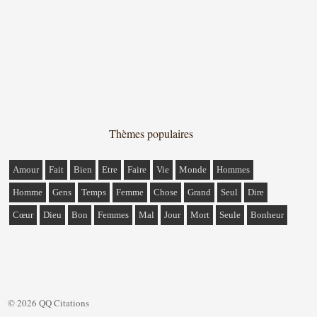
Thèmes populaires
Amour
Fait
Bien
Etre
Faire
Vie
Monde
Hommes
Homme
Gens
Temps
Femme
Chose
Grand
Seul
Dire
Cœur
Dieu
Bon
Femmes
Mal
Jour
Mort
Seule
Bonheur
© 2026 QQ Citations