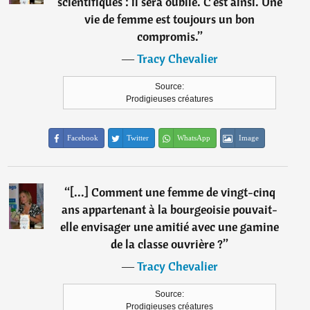
scientifiques : il sera oublié. C'est ainsi. Une
vie de femme est toujours un bon
compromis.
”
―
Tracy Chevalier
Source:
Prodigieuses créatures
Facebook
Twitter
WhatsApp
Image
“
[...] Comment une femme de vingt-cinq
ans appartenant à la bourgeoisie pouvait-
elle envisager une amitié avec une gamine
de la classe ouvrière ?
”
―
Tracy Chevalier
Source:
Prodigieuses créatures