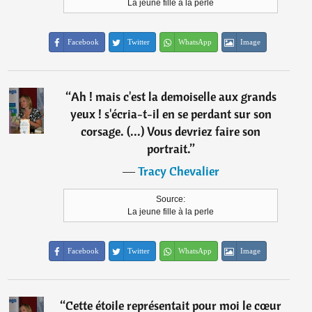
La jeune fille à la perle
Facebook
Twitter
WhatsApp
Image
“
Ah ! mais c'est la demoiselle aux grands
yeux ! s'écria-t-il en se perdant sur son
corsage. (...) Vous devriez faire son
portrait.
”
―
Tracy Chevalier
Source:
La jeune fille à la perle
Facebook
Twitter
WhatsApp
Image
“
Cette étoile représentait pour moi le cœur