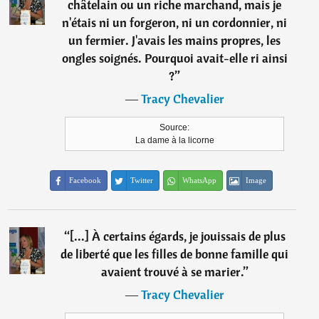
châtelain ou un riche marchand, mais je
n'étais ni un forgeron, ni un cordonnier, ni
un fermier. J'avais les mains propres, les
ongles soignés. Pourquoi avait-elle ri ainsi
?
”
―
Tracy Chevalier
Source:
La dame à la licorne
Facebook
Twitter
WhatsApp
Image
“
[...] À certains égards, je jouissais de plus
de liberté que les filles de bonne famille qui
avaient trouvé à se marier.
”
―
Tracy Chevalier