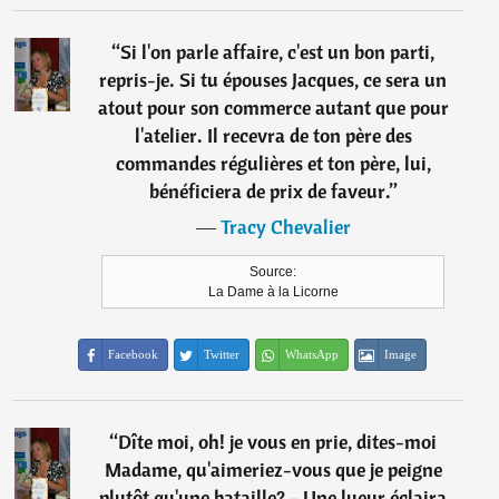
“
Si l'on parle affaire, c'est un bon parti,
repris-je. Si tu épouses Jacques, ce sera un
atout pour son commerce autant que pour
l'atelier. Il recevra de ton père des
commandes régulières et ton père, lui,
bénéficiera de prix de faveur.
”
―
Tracy Chevalier
Source:
La Dame à la Licorne
Facebook
Twitter
WhatsApp
Image
“
Dîte moi, oh! je vous en prie, dites-moi
Madame, qu'aimeriez-vous que je peigne
plutôt qu'une bataille? - Une lueur éclaira