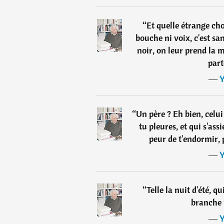
“
Et quelle étrange cho
bouche ni voix, c'est sa
noir, on leur prend la m
part
―
Y
“
Un père ? Eh bien, celu
tu pleures, et qui s'assi
peur de t'endormir, 
―
Y
“
Telle la nuit d'été, q
branche p
―
Y