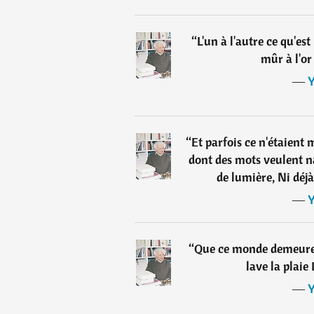
“
L'un à l'autre ce qu'est
mûr à l'or
―
Y
“
Et parfois ce n'étaient
dont des mots veulent n
de lumière, Ni déjà
―
Y
“
Que ce monde demeure
lave la plaie
―
Y