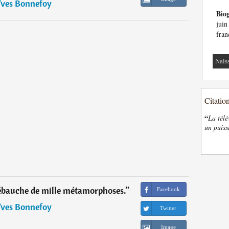
ves Bonnefoy
Bio
juin
fran
Nais
Citatio
“
La télé
un puiss
'ébauche de mille métamorphoses.
”
Facebook
ves Bonnefoy
Twitter
Image