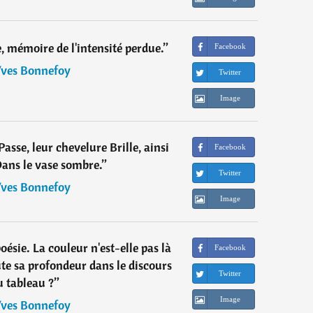
, mémoire de l'intensité perdue.
”
Facebook
ves Bonnefoy
Twitter
Image
Passe, leur chevelure Brille, ainsi
Facebook
 Dans le vase sombre.
”
Twitter
ves Bonnefoy
Image
oésie. La couleur n'est-elle pas là
Facebook
ute sa profondeur dans le discours
Twitter
u tableau ?
”
Image
ves Bonnefoy