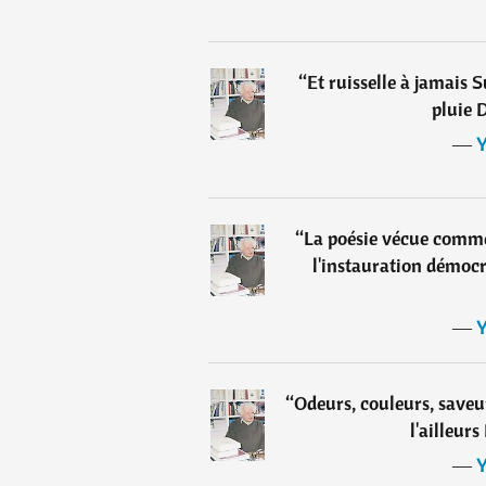
“
Et ruisselle à jamais 
pluie 
―
Y
“
La poésie vécue comme p
l'instauration démocr
―
Y
“
Odeurs, couleurs, save
l'ailleur
―
Y