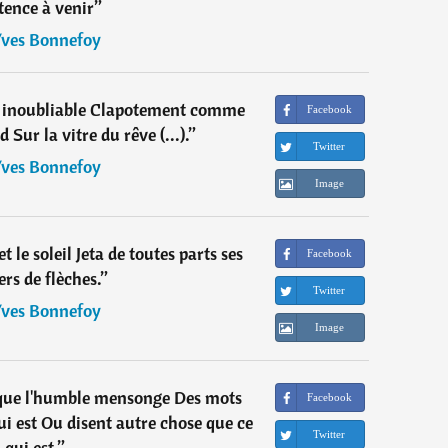
tence à venir
”
ves Bonnefoy
é, inoubliable Clapotement comme
Facebook
 Sur la vitre du rêve (...).
”
Twitter
ves Bonnefoy
Image
et le soleil Jeta de toutes parts ses
Facebook
ers de flèches.
”
Twitter
ves Bonnefoy
Image
 que l'humble mensonge Des mots
Facebook
ui est Ou disent autre chose que ce
Twitter
qui est.
”