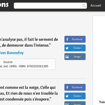
Accueil
n'analyse pas, il fait le serment de
Facebook
, de demeurer dans l'intense.
”
Twitter
ves Bonnefoy
Image
Source:
age: (ed. 1999) - ISBN: 9782020361385
ent comme est la neige, Celle qui
Facebook
as, Et rien de nous n'en trouble la
Twitter
est condensée puis s'évapore.
”
Nai
Image