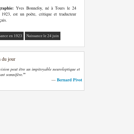
graphie:
Yves Bonnefoy, né à Tours le 24
 1923, est un poète, critique et traducteur
çais.
sance en 1923
Naissance le 24 juin
n du jour
vision peut être un impitoyable neuroleptique et
”
ant somnifère.
Bernard Pivot
—