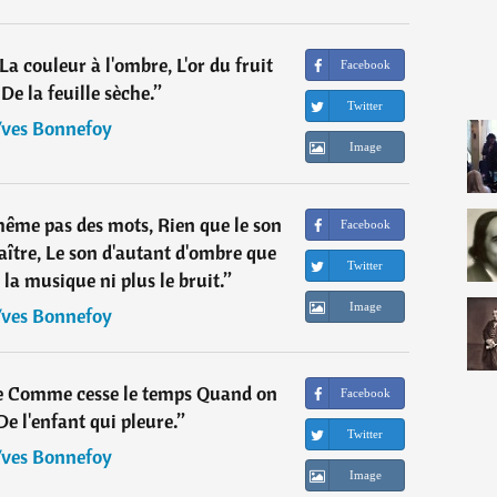
 La couleur à l'ombre, L'or du fruit
Facebook
 De la feuille sèche.
”
Twitter
ves Bonnefoy
Image
 même pas des mots, Rien que le son
Facebook
aître, Le son d'autant d'ombre que
Twitter
 la musique ni plus le bruit.
”
Image
ves Bonnefoy
 Comme cesse le temps Quand on
Facebook
 De l'enfant qui pleure.
”
Twitter
ves Bonnefoy
Image