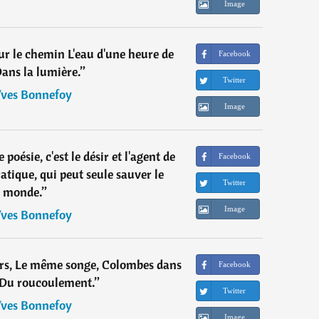
Image
Sur le chemin L'eau d'une heure de
Facebook
Dans la lumière.
”
Twitter
ves Bonnefoy
Image
oésie, c'est le désir et l'agent de
Facebook
atique, qui peut seule sauver le
Twitter
monde.
”
Image
ves Bonnefoy
urs, Le même songe, Colombes dans
Facebook
s Du roucoulement.
”
Twitter
ves Bonnefoy
Image