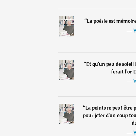
“
La poésie est mémoire
―
Y
“
Et qu'un peu de soleil 
ferait l'or
―
Y
“
La peinture peut être p
pour jeter d'un coup to
d
―
Y