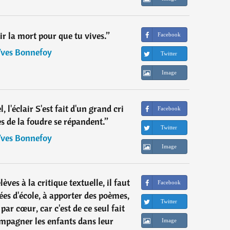
ir la mort pour que tu vives.
”
Facebook
ves Bonnefoy
Twitter
Image
, l'éclair S'est fait d'un grand cri
Facebook
es de la foudre se répandent.
”
Twitter
ves Bonnefoy
Image
lèves à la critique textuelle, il faut
Facebook
ées d'école, à apporter des poèmes,
Twitter
 par cœur, car c'est de ce seul fait
ompagner les enfants dans leur
Image