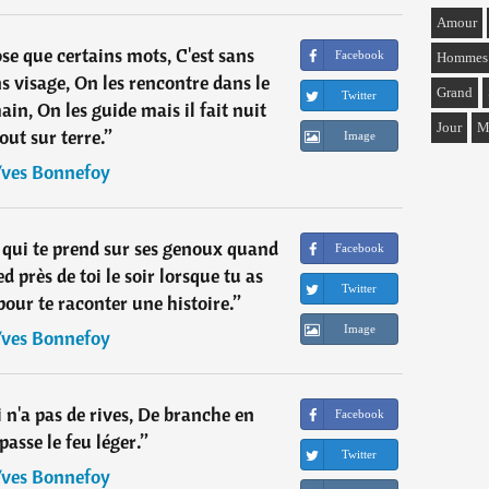
Amour
se que certains mots, C'est sans
Facebook
Hommes
ns visage, On les rencontre dans le
Grand
Twitter
ain, On les guide mais il fait nuit
Jour
M
out sur terre.
”
Image
ves Bonnefoy
i qui te prend sur ses genoux quand
Facebook
ed près de toi le soir lorsque tu as
Twitter
pour te raconter une histoire.
”
Image
ves Bonnefoy
ui n'a pas de rives, De branche en
Facebook
asse le feu léger.
”
Twitter
ves Bonnefoy