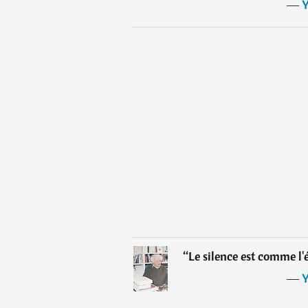
―
Y
“
Le silence est comme l
―
Y