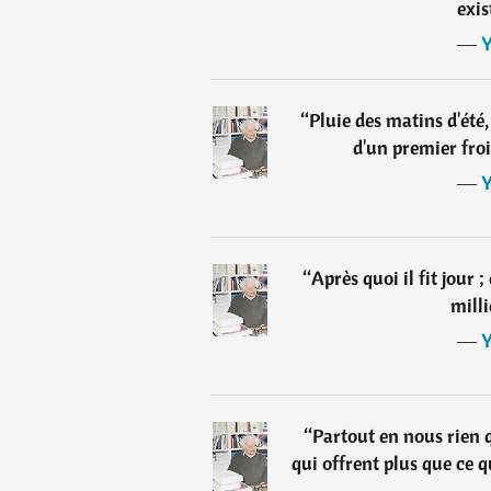
exis
―
Y
“
Pluie des matins d'ét
d'un premier froid
―
Y
“
Après quoi il fit jour ; 
milli
―
Y
“
Partout en nous rien
qui offrent plus que ce q