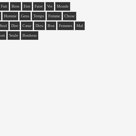
Fait
Bien
Etre
Faire
Vie
Monde
Homme
Gens
Temps
Femme
Chose
Seul
Dire
Cœur
Dieu
Bon
Femmes
Mal
ort
Seule
Bonheur