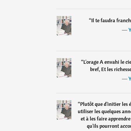
“
Il te faudra franch
―
Y
“
L'orage A envahi le ciel
bref, Et les richess
―
Y
“
Plutôt que d'initier les é
utiliser les quelques ann
et à les faire apprendre
qu'ils pourront acc