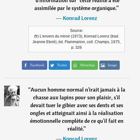
"d'information sur" cette réalité a été
assimilée par le système organique.
”
―
Konrad Lorenz
Source:
(fr) L'envers du miroir (1973), Konrad Lorenz (trad.
Jeanne Etoré), éd. Flammarion, coll. Champs, 1975,
p. 326
Facebook
Twitter
WhatsApp
Image
“
Aucun homme normal n'irait jamais à la
chasse aux lapins pour son plaisir, s'il
devait tuer le gibier avec ses dents et ses
ongles et atteignait ainsi à la réalisation
émotionnelle complète de ce qu'il fait en
réalité.
”
―
Konrad Lorenz