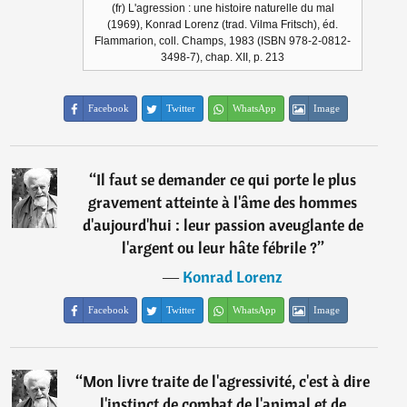
(fr) L'agression : une histoire naturelle du mal
(1969), Konrad Lorenz (trad. Vilma Fritsch), éd.
Flammarion, coll. Champs, 1983 (ISBN 978-2-0812-
3498-7), chap. XII, p. 213
Facebook
Twitter
WhatsApp
Image
“
Il faut se demander ce qui porte le plus
gravement atteinte à l'âme des hommes
d'aujourd'hui : leur passion aveuglante de
l'argent ou leur hâte fébrile ?
”
―
Konrad Lorenz
Facebook
Twitter
WhatsApp
Image
“
Mon livre traite de l'agressivité, c'est à dire
l'instinct de combat de l'animal et de