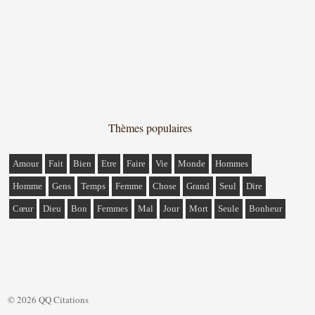
Thèmes populaires
Amour
Fait
Bien
Etre
Faire
Vie
Monde
Hommes
Homme
Gens
Temps
Femme
Chose
Grand
Seul
Dire
Cœur
Dieu
Bon
Femmes
Mal
Jour
Mort
Seule
Bonheur
© 2026 QQ Citations