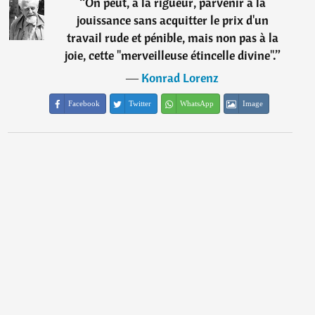
“
On peut, à la rigueur, parvenir à la
jouissance sans acquitter le prix d'un
travail rude et pénible, mais non pas à la
joie, cette "merveilleuse étincelle divine".
”
―
Konrad Lorenz
Facebook
Twitter
WhatsApp
Image