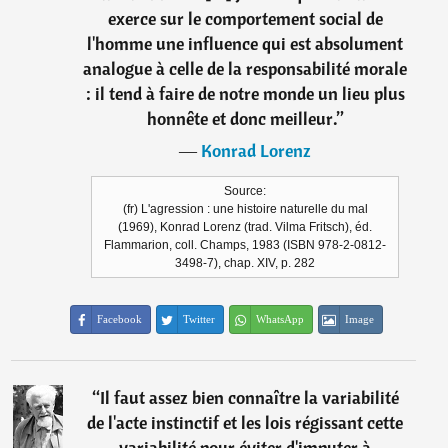
exerce sur le comportement social de
l'homme une influence qui est absolument
analogue à celle de la responsabilité morale
: il tend à faire de notre monde un lieu plus
honnête et donc meilleur.
”
―
Konrad Lorenz
Source:
(fr) L'agression : une histoire naturelle du mal
(1969), Konrad Lorenz (trad. Vilma Fritsch), éd.
Flammarion, coll. Champs, 1983 (ISBN 978-2-0812-
3498-7), chap. XIV, p. 282
Facebook
Twitter
WhatsApp
Image
“
Il faut assez bien connaître la variabilité
de l'acte instinctif et les lois régissant cette
variabilité pour éviter d'imputer à