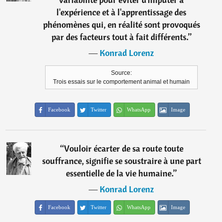
l'expérience et à l'apprentissage des
phénomènes qui, en réalité sont provoqués
par des facteurs tout à fait différents.
”
―
Konrad Lorenz
Source:
Trois essais sur le comportement animal et humain
Facebook
Twitter
WhatsApp
Image
“
Vouloir écarter de sa route toute
souffrance, signifie se soustraire à une part
essentielle de la vie humaine.
”
―
Konrad Lorenz
Facebook
Twitter
WhatsApp
Image