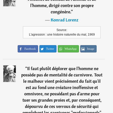
l'homme, dirigé contre son propre
congénère.
”
―
Konrad Lorenz
Source:
L'agression : une histoire naturelle du mal, 1969
Facebook
Twitter
WhatsApp
Image
“
Il faut plutôt déplorer que l'homme ne
possède pas de mentalité de carnivore. Tout
le malheur vient précisément du fait qu'il
est au fond une créature inoffensive et
omnivore, ne possédant pas d'arme pour
tuer ses grandes proies et, par conséquent,
dépourvu de ces verrous de sécurité qui
empêchent les carnivores "professionnels"