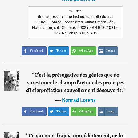
Source:
(fr) L'agression : une histoire naturelle du mal
(1969), Konrad Lorenz (trad. Vilma Fritsch), éd.
Flammarion, coll. Champs, 1983 (ISBN 978-2-0812-
3498-7), chap. XIII, p. 234
Facebook
Twitter
WhatsApp
Image
“
C'est la prérogative des génies que de
surestimer le champ d'action des principes
d'interprétation nouvellement découverts.
”
―
Konrad Lorenz
Facebook
Twitter
WhatsApp
Image
“
Ce qui nous frappa immédiatement, ce fut