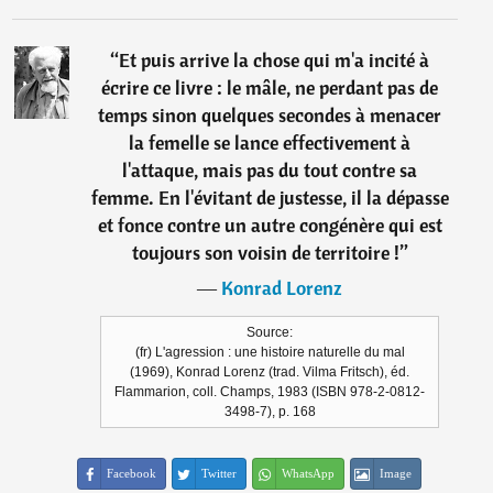
“
Et puis arrive la chose qui m'a incité à
écrire ce livre : le mâle, ne perdant pas de
temps sinon quelques secondes à menacer
la femelle se lance effectivement à
l'attaque, mais pas du tout contre sa
femme. En l'évitant de justesse, il la dépasse
et fonce contre un autre congénère qui est
toujours son voisin de territoire !
”
―
Konrad Lorenz
Source:
(fr) L'agression : une histoire naturelle du mal
(1969), Konrad Lorenz (trad. Vilma Fritsch), éd.
Flammarion, coll. Champs, 1983 (ISBN 978-2-0812-
3498-7), p. 168
Facebook
Twitter
WhatsApp
Image