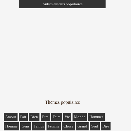
Autres auteurs populaires
Thèmes populaires
Amour
Fait
Bien
Etre
Faire
Vie
Monde
Hommes
Homme
Gens
Temps
Femme
Chose
Grand
Seul
Dire