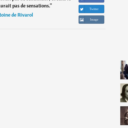
aurait pas de sensations.
”
Twitter
oine de Rivarol
Image