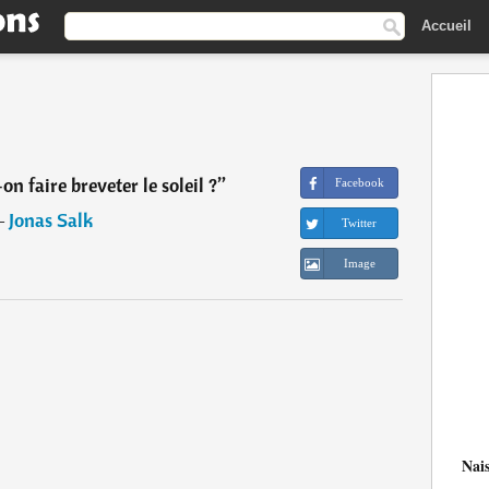
Accueil
n faire breveter le soleil ?
”
Facebook
―
Jonas Salk
Twitter
Image
Nai