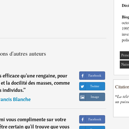
Déc
Bio
oct
1995
inv
poli
ions d'autres auteurs
Pers
Nais
lus efficace qu'une rengaine, pour
Facebook
n et la docilité des masses, comme
Citatio
Twitter
s individus.
”
“
La télé
Image
rancis Blanche
un puiss
mi vous complimente sur votre
Facebook
tre certain qu'il trouve que vous