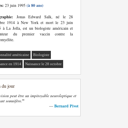
ès:
(à 80 ans)
23 juin 1995
graphie:
Jonas Edward Salk, né le 28
obre 1914 à New York et mort le 23 juin
 à La Jolla, est un biologiste américain et
enteur du premier vaccin contre la
omyélite.
onnalité américaine
Biologiste
sance en 1914
Naissance le 28 octobre
n du jour
vision peut être un impitoyable neuroleptique et
”
ant somnifère.
Bernard Pivot
—