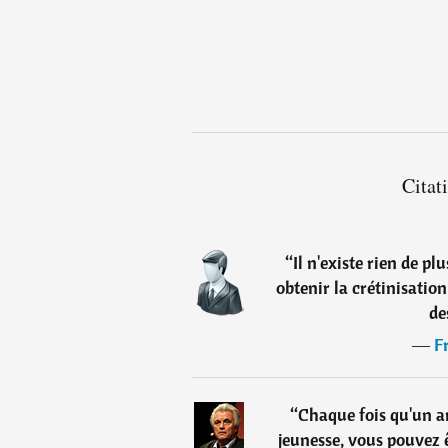
Citat
“
Il n'existe rien de p
obtenir la crétinisatio
de
―
F
“
Chaque fois qu'un a
jeunesse, vous pouvez ê