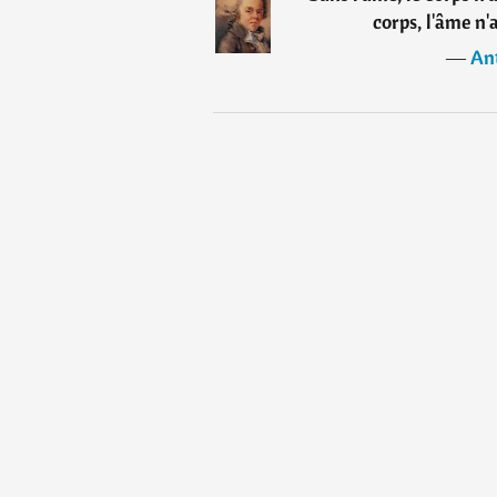
corps, l'âme n'
―
Ant