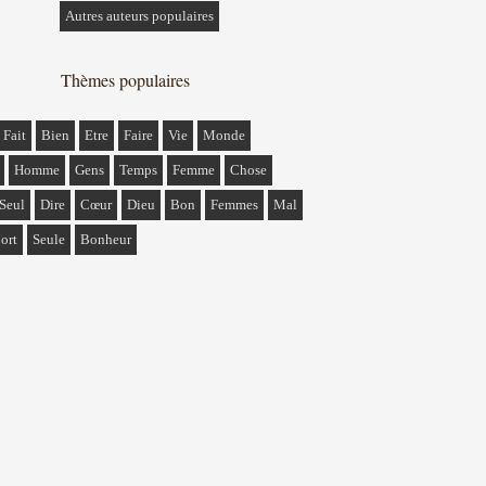
Autres auteurs populaires
Thèmes populaires
Fait
Bien
Etre
Faire
Vie
Monde
Homme
Gens
Temps
Femme
Chose
Seul
Dire
Cœur
Dieu
Bon
Femmes
Mal
ort
Seule
Bonheur