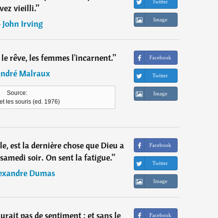
Twitter
vez vieilli.
”
Image
―
John Irving
 le rêve, les femmes l'incarnent.
”
Facebook
ndré Malraux
Twitter
Source:
Image
et les souris (ed. 1976)
e, est la dernière chose que Dieu a
Facebook
le samedi soir. On sent la fatigue.
”
Twitter
exandre Dumas
Image
aurait pas de sentiment ; et sans le
Facebook