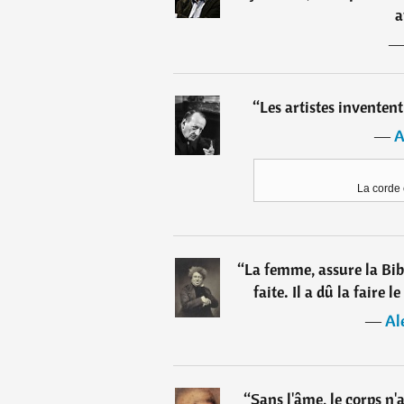
a
“
Les artistes inventent
―
A
La corde 
“
La femme, assure la Bibl
faite. Il a dû la faire 
―
Al
“
Sans l'âme, le corps n'