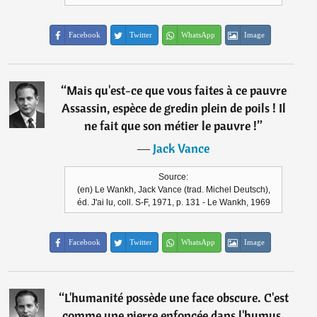
Facebook
Twitter
WhatsApp
Image
“
Mais qu'est-ce que vous faites à ce pauvre
Assassin, espèce de gredin plein de poils ! Il
ne fait que son métier le pauvre !
”
―
Jack Vance
Source:
(en) Le Wankh, Jack Vance (trad. Michel Deutsch),
éd. J'ai lu, coll. S-F, 1971, p. 131 - Le Wankh, 1969
Facebook
Twitter
WhatsApp
Image
“
L'humanité possède une face obscure. C'est
comme une pierre enfoncée dans l'humus.