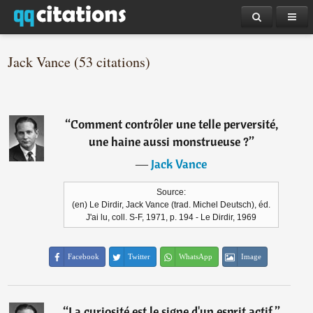
Jack Vance (53 citations)
“
Comment contrôler une telle perversité,
une haine aussi monstrueuse ?
”
―
Jack Vance
Source:
(en) Le Dirdir, Jack Vance (trad. Michel Deutsch), éd.
J'ai lu, coll. S-F, 1971, p. 194 - Le Dirdir, 1969
Facebook
Twitter
WhatsApp
Image
“
La curiosité est le signe d'un esprit actif.
”