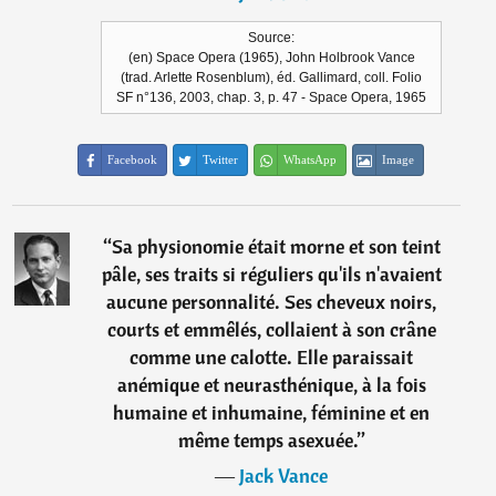
Source:
(en) Space Opera (1965), John Holbrook Vance
(trad. Arlette Rosenblum), éd. Gallimard, coll. Folio
SF n°136, 2003, chap. 3, p. 47 - Space Opera, 1965
Facebook
Twitter
WhatsApp
Image
“
Sa physionomie était morne et son teint
pâle, ses traits si réguliers qu'ils n'avaient
aucune personnalité. Ses cheveux noirs,
courts et emmêlés, collaient à son crâne
comme une calotte. Elle paraissait
anémique et neurasthénique, à la fois
humaine et inhumaine, féminine et en
même temps asexuée.
”
―
Jack Vance