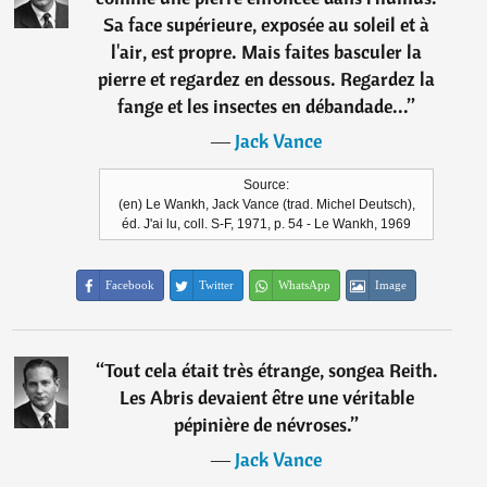
Sa face supérieure, exposée au soleil et à
l'air, est propre. Mais faites basculer la
pierre et regardez en dessous. Regardez la
fange et les insectes en débandade...
”
―
Jack Vance
Source:
(en) Le Wankh, Jack Vance (trad. Michel Deutsch),
éd. J'ai lu, coll. S-F, 1971, p. 54 - Le Wankh, 1969
Facebook
Twitter
WhatsApp
Image
“
Tout cela était très étrange, songea Reith.
Les Abris devaient être une véritable
pépinière de névroses.
”
―
Jack Vance