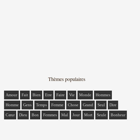
Thèmes populaires
Amour
Fait
Bien
Etre
Faire
Vie
Monde
Hommes
Homme
Gens
Temps
Femme
Chose
Grand
Seul
Dire
Cœur
Dieu
Bon
Femmes
Mal
Jour
Mort
Seule
Bonheur