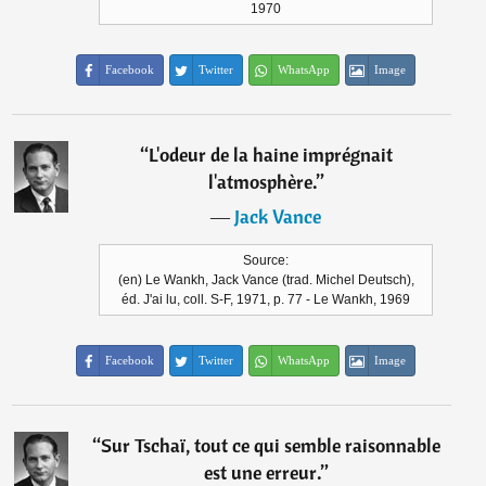
1970
Facebook
Twitter
WhatsApp
Image
“
L'odeur de la haine imprégnait
l'atmosphère.
”
―
Jack Vance
Source:
(en) Le Wankh, Jack Vance (trad. Michel Deutsch),
éd. J'ai lu, coll. S-F, 1971, p. 77 - Le Wankh, 1969
Facebook
Twitter
WhatsApp
Image
“
Sur Tschaï, tout ce qui semble raisonnable
est une erreur.
”