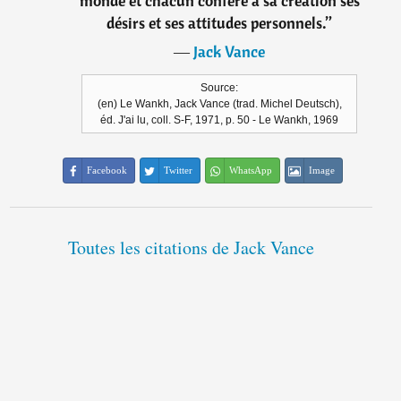
monde et chacun confère à sa création ses
désirs et ses attitudes personnels.
”
―
Jack Vance
Source:
(en) Le Wankh, Jack Vance (trad. Michel Deutsch),
éd. J'ai lu, coll. S-F, 1971, p. 50 - Le Wankh, 1969
Facebook
Twitter
WhatsApp
Image
Toutes les citations de Jack Vance