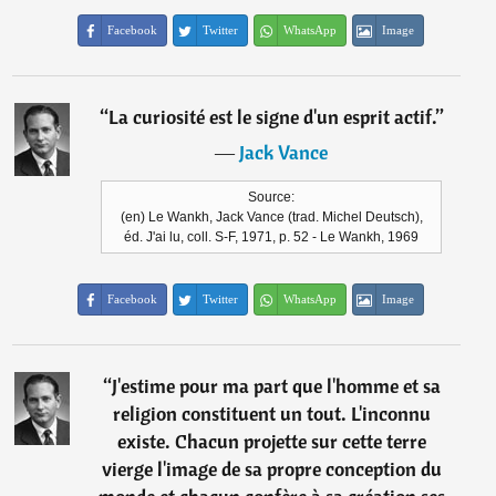
Facebook
Twitter
WhatsApp
Image
“
La curiosité est le signe d'un esprit actif.
”
―
Jack Vance
Source:
(en) Le Wankh, Jack Vance (trad. Michel Deutsch),
éd. J'ai lu, coll. S-F, 1971, p. 52 - Le Wankh, 1969
Facebook
Twitter
WhatsApp
Image
“
J'estime pour ma part que l'homme et sa
religion constituent un tout. L'inconnu
existe. Chacun projette sur cette terre
vierge l'image de sa propre conception du