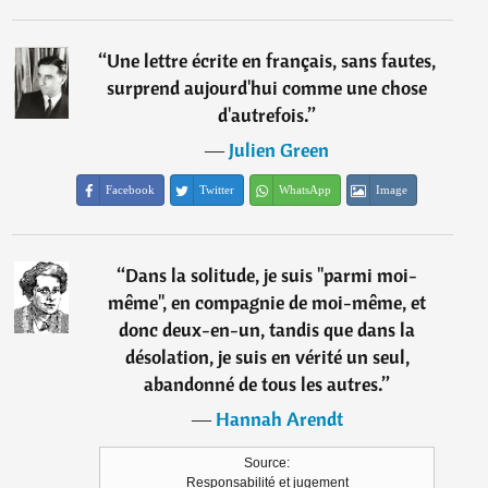
“
Une lettre écrite en français, sans fautes,
surprend aujourd'hui comme une chose
d'autrefois.
”
―
Julien Green
Facebook
Twitter
WhatsApp
Image
“
Dans la solitude, je suis "parmi moi-
même", en compagnie de moi-même, et
donc deux-en-un, tandis que dans la
désolation, je suis en vérité un seul,
abandonné de tous les autres.
”
―
Hannah Arendt
Source:
Responsabilité et jugement