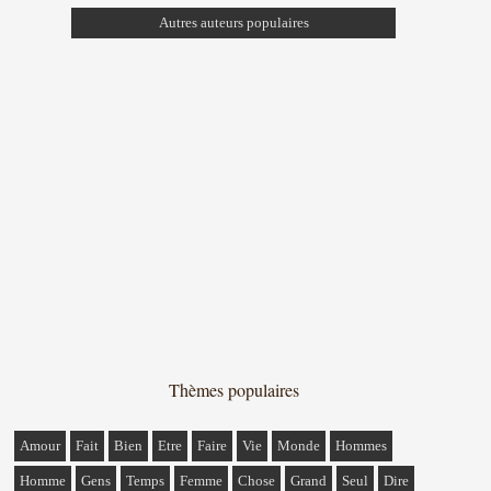
Autres auteurs populaires
Thèmes populaires
Amour
Fait
Bien
Etre
Faire
Vie
Monde
Hommes
Homme
Gens
Temps
Femme
Chose
Grand
Seul
Dire