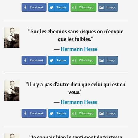
Facebook
Twitter
WhatsApp
Image
“
Sur les chemins sans risques on n'envoie
que les faibles.
”
―
Hermann Hesse
Facebook
Twitter
WhatsApp
Image
“
Il n'y a pas d'autre dieu que celui qui est en
vous.
”
―
Hermann Hesse
Facebook
Twitter
WhatsApp
Image
“
Je connais bien le sentiment de tristesse