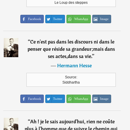
Le Loup des steppes
Facebook
Twitter
WhatsApp
Image
“
Ce n'est pas dans les discours ni dans le
penser que réside sa grandeur;mais dans
ses actes,dans sa vie.
”
―
Hermann Hesse
Source:
Siddhartha
Facebook
Twitter
WhatsApp
Image
“
Ah ! je le sais aujourd'hui, rien ne coûte
plus à l'homme que de suivre le chemin qui