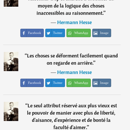
moyen de la logique des choses
inaccessibles au raisonnement.
”
―
Hermann Hesse
Facebook
Twitter
WhatsApp
Image
“
Les choses se déforment facilement quand
on regarde en arrière.
”
―
Hermann Hesse
Facebook
Twitter
WhatsApp
Image
“
Le seul attribut réservé aux plus vieux est
le pouvoir de manier avec plus de liberté,
d'aisance, d'expérience et de bonté la
faculté d'aimer.
”