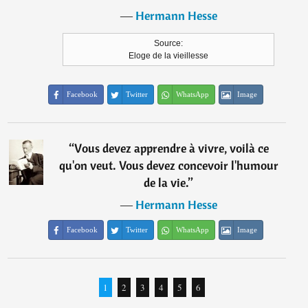
―
Hermann Hesse
Source:
Eloge de la vieillesse
Facebook
Twitter
WhatsApp
Image
“
Vous devez apprendre à vivre, voilà ce
qu'on veut. Vous devez concevoir l'humour
de la vie.
”
―
Hermann Hesse
Facebook
Twitter
WhatsApp
Image
1
2
3
4
5
6