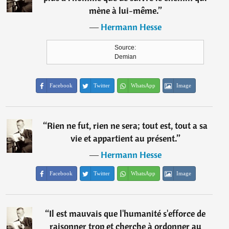
mène à lui-même.
”
―
Hermann Hesse
Source:
Demian
Facebook
Twitter
WhatsApp
Image
“
Rien ne fut, rien ne sera; tout est, tout a sa
vie et appartient au présent.
”
―
Hermann Hesse
Facebook
Twitter
WhatsApp
Image
“
Il est mauvais que l'humanité s'efforce de
raisonner trop et cherche à ordonner au