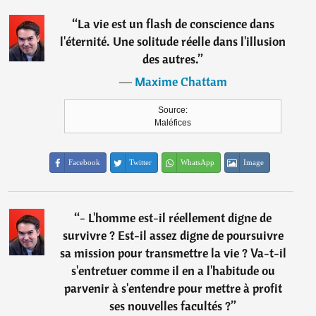
“
La vie est un flash de conscience dans
l'éternité. Une solitude réelle dans l'illusion
des autres.
”
―
Maxime Chattam
Source:
Maléfices
Facebook
Twitter
WhatsApp
Image
“
- L'homme est-il réellement digne de
survivre ? Est-il assez digne de poursuivre
sa mission pour transmettre la vie ? Va-t-il
s'entretuer comme il en a l'habitude ou
parvenir à s'entendre pour mettre à profit
ses nouvelles facultés ?
”