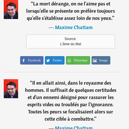
“
La mort dérange, on ne l'aime pas et
lorsqu'elle se présente on préfère toujours
qu'elle s'établisse assez loin de nos yeux.
”
―
Maxime Chattam
Source:
L'âme du Mal
Facebook
Twitter
WhatsApp
Image
“
Il en allait ainsi, dans le royaume des
hommes. Il suffisait de quelques certitudes
et d'un ennemi désigné pour rassurer les
esprits vides ou troublés par l'ignorance.
Toutes les peurs se focalisaient alors sur
cette cible à combattre.
”
―
Maxime Chattam