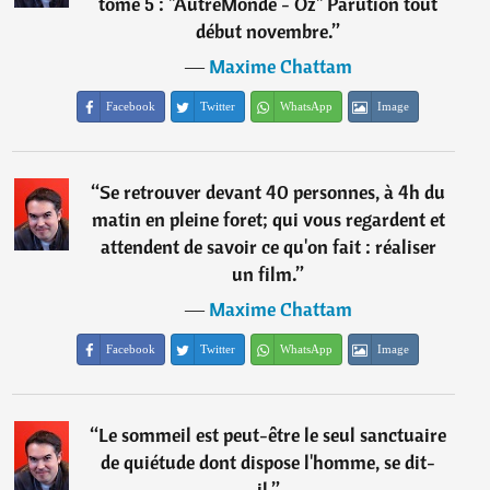
tome 5 : "AutreMonde - Oz" Parution tout
début novembre.
”
―
Maxime Chattam
Facebook
Twitter
WhatsApp
Image
“
Se retrouver devant 40 personnes, à 4h du
matin en pleine foret; qui vous regardent et
attendent de savoir ce qu'on fait : réaliser
un film.
”
―
Maxime Chattam
Facebook
Twitter
WhatsApp
Image
“
Le sommeil est peut-être le seul sanctuaire
de quiétude dont dispose l'homme, se dit-
il.
”