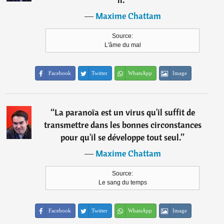
―
Maxime Chattam
Source:
L'âme du mal
Facebook
Twitter
WhatsApp
Image
“
La paranoïa est un virus qu'il suffit de
transmettre dans les bonnes circonstances
pour qu'il se développe tout seul.
”
―
Maxime Chattam
Source:
Le sang du temps
Facebook
Twitter
WhatsApp
Image