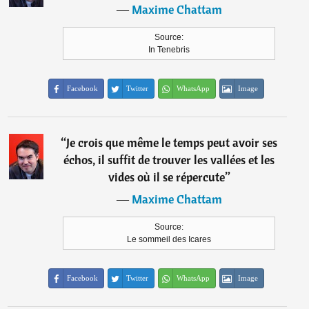
―
Maxime Chattam
Source:
In Tenebris
Facebook
Twitter
WhatsApp
Image
“
Je crois que même le temps peut avoir ses
échos, il suffit de trouver les vallées et les
vides où il se répercute
”
―
Maxime Chattam
Source:
Le sommeil des Icares
Facebook
Twitter
WhatsApp
Image