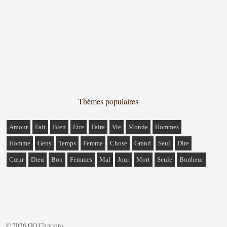
Thèmes populaires
Amour
Fait
Bien
Etre
Faire
Vie
Monde
Hommes
Homme
Gens
Temps
Femme
Chose
Grand
Seul
Dire
Cœur
Dieu
Bon
Femmes
Mal
Jour
Mort
Seule
Bonheur
© 2026 QQ Citations