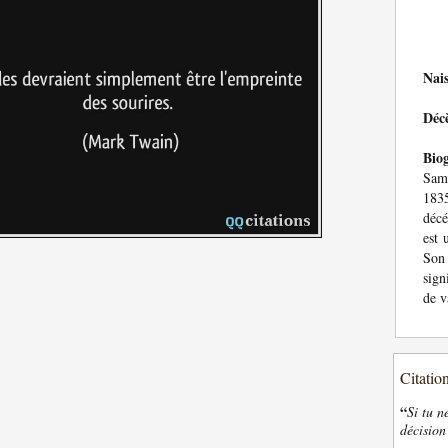
Nai
Déc
Bio
Sam
183
décé
est 
Son
sign
de v
Citatio
“
Si tu n
décision