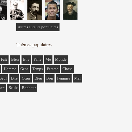
Autres auteurs populaires
Thèmes populaires
Fait
Bien
Etre
Faire
Vie
Monde
Homme
Gens
Temps
Femme
Chose
Seul
Dire
Cœur
Dieu
Bon
Femmes
Mal
ort
Seule
Bonheur