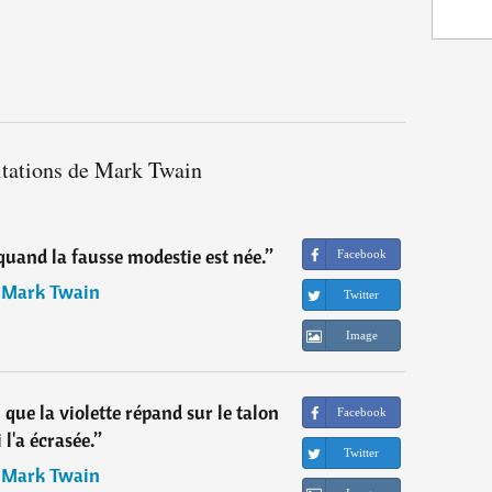
itations de Mark Twain
quand la fausse modestie est née.
”
Facebook
―
Mark Twain
Twitter
Image
que la violette répand sur le talon
Facebook
 l'a écrasée.
”
Twitter
―
Mark Twain