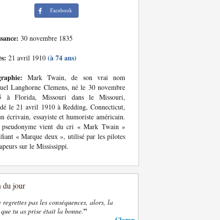
Facebook
ssance:
30 novembre 1835
ès:
(à 74 ans)
21 avril 1910
graphie:
Mark Twain, de son vrai nom
uel Langhorne Clemens, né le 30 novembre
5 à Florida, Missouri dans le Missouri,
dé le 21 avril 1910 à Redding, Connecticut,
un écrivain, essayiste et humoriste américain.
 pseudonyme vient du cri « Mark Twain »
ifiant « Marque deux », utilisé par les pilotes
apeurs sur le Mississippi.
n du jour
e regrettes pas les conséquences, alors, la
”
 que tu as prise était la bonne.
Clamp
—