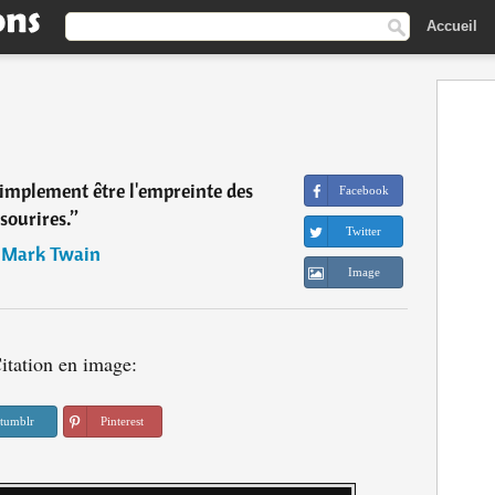
Accueil
simplement être l'empreinte des
Facebook
sourires.
”
Twitter
―
Mark Twain
Image
itation en image:
tumblr
Pinterest