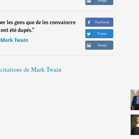
Image
uper les gens que de les convaincre
Facebook
s ont été dupés.
”
Twitter
―
Mark Twain
Image
 citations de Mark Twain