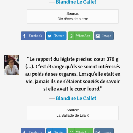
―
Blandine Le Callet
Source:
Dix rêves de pierre
Facebook
Twitter
WhatsApp
Image
“
Le rapport du légiste précise: cœur 376 g
(...). C'est étrange qu'ils se soient intéressés
au poids de ses organes. Lorsqu'elle etait en
vie, jamais ils ne s'étaient souciés de savoir
si elle avait le cœur lourd.
”
―
Blandine Le Callet
Source:
La Ballade de Lila K
Facebook
Twitter
WhatsApp
Image