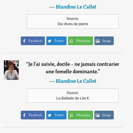
―
Blandine Le Callet
Source:
Dix rêves de pierre
Facebook
Twitter
WhatsApp
Image
“
Je l'ai suivie, docile - ne jamais contrarier
une femelle dominante.
”
―
Blandine Le Callet
Source:
La Ballade de Lila K
Facebook
Twitter
WhatsApp
Image