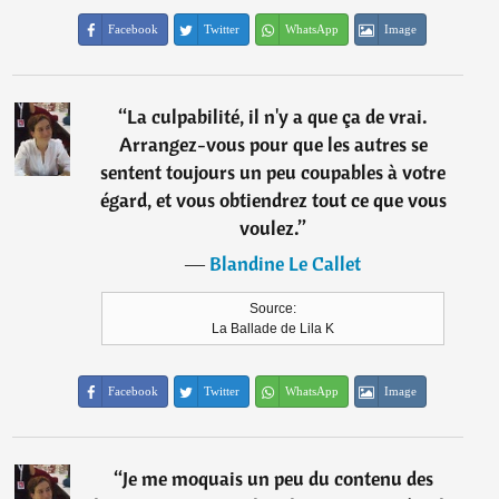
Facebook
Twitter
WhatsApp
Image
“
La culpabilité, il n'y a que ça de vrai.
Arrangez-vous pour que les autres se
sentent toujours un peu coupables à votre
égard, et vous obtiendrez tout ce que vous
voulez.
”
―
Blandine Le Callet
Source:
La Ballade de Lila K
Facebook
Twitter
WhatsApp
Image
“
Je me moquais un peu du contenu des