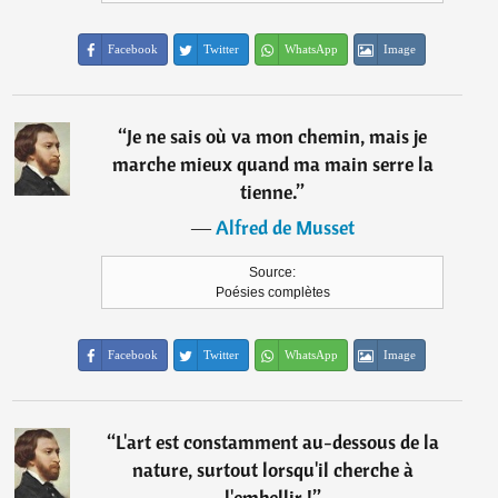
Facebook
Twitter
WhatsApp
Image
“
Je ne sais où va mon chemin, mais je
marche mieux quand ma main serre la
tienne.
”
―
Alfred de Musset
Source:
Poésies complètes
Facebook
Twitter
WhatsApp
Image
“
L'art est constamment au-dessous de la
nature, surtout lorsqu'il cherche à
l'embellir !
”