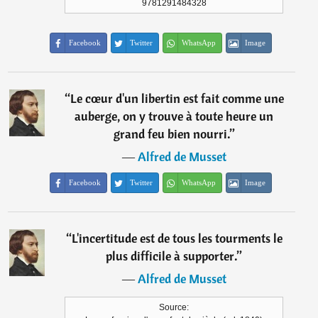
9781291484328
Facebook
Twitter
WhatsApp
Image
“
Le cœur d'un libertin est fait comme une
auberge, on y trouve à toute heure un
grand feu bien nourri.
”
―
Alfred de Musset
Facebook
Twitter
WhatsApp
Image
“
L'incertitude est de tous les tourments le
plus difficile à supporter.
”
―
Alfred de Musset
Source: