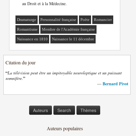
au Droit et à la Médecine.
Dramaturge
Personnalité française
Poète
Romancier
Romantisme
Membre de l'Académie française
Naissance en 1810
Naissance le 11 décembre
Citation du jour
“
La télévision peut être un impitoyable neuroleptique et un puissant
”
somnifère.
Bernard Pivot
—
Auteurs
Search
Thèmes
Auteurs populaires