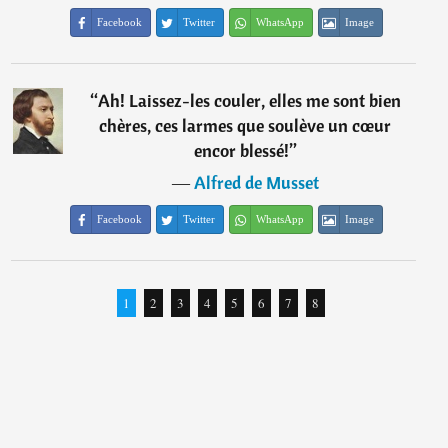
Facebook
Twitter
WhatsApp
Image
“
Ah! Laissez-les couler, elles me sont bien
chères, ces larmes que soulève un cœur
encor blessé!
”
―
Alfred de Musset
Facebook
Twitter
WhatsApp
Image
1
2
3
4
5
6
7
8