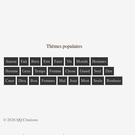
Thèmes populaires
Amour
Fait
Bien
Etre
Faire
Vie
Monde
Hommes
Homme
Gens
Temps
Femme
Chose
Grand
Seul
Dire
Cœur
Dieu
Bon
Femmes
Mal
Jour
Mort
Seule
Bonheur
© 2026 QQ Citations