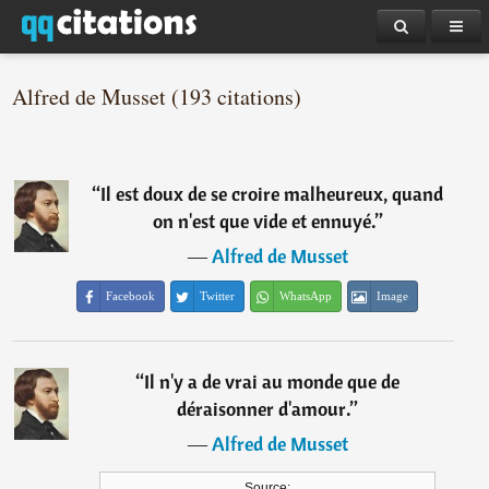
Alfred de Musset (193 citations)
“
Il est doux de se croire malheureux, quand
on n'est que vide et ennuyé.
”
―
Alfred de Musset
Facebook
Twitter
WhatsApp
Image
“
Il n'y a de vrai au monde que de
déraisonner d'amour.
”
―
Alfred de Musset
Source: