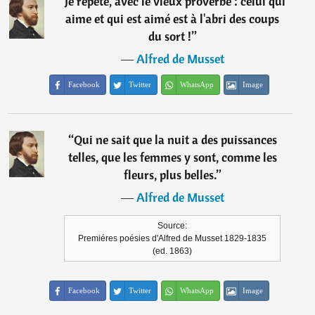
“
Je répète, avec le vieux proverbe : celui qui
aime et qui est aimé est à l'abri des coups
du sort !
”
―
Alfred de Musset
Facebook
Twitter
WhatsApp
Image
“
Qui ne sait que la nuit a des puissances
telles, que les femmes y sont, comme les
fleurs, plus belles.
”
―
Alfred de Musset
Source:
Premiéres poésies d'Alfred de Musset 1829-1835
(ed. 1863)
Facebook
Twitter
WhatsApp
Image