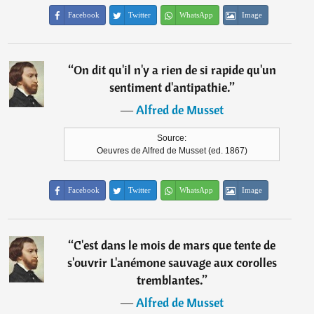
Facebook
Twitter
WhatsApp
Image
“
On dit qu'il n'y a rien de si rapide qu'un
sentiment d'antipathie.
”
―
Alfred de Musset
Source:
Oeuvres de Alfred de Musset (ed. 1867)
Facebook
Twitter
WhatsApp
Image
“
C'est dans le mois de mars que tente de
s'ouvrir L'anémone sauvage aux corolles
tremblantes.
”
―
Alfred de Musset