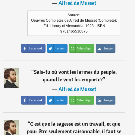
―
Alfred de Musset
Source:
Oeuvres Complètes de Alfred de Musset (Complete):
, Éd. Library of Alexandria, 1928 - ISBN:
9781465530875
Facebook
Twitter
WhatsApp
Image
“
Sais-tu où vont les larmes du peuple,
quand le vent les emporte?
”
―
Alfred de Musset
Facebook
Twitter
WhatsApp
Image
“
C'est que la sagesse est un travail, et que
pour être seulement raisonnable, il faut se