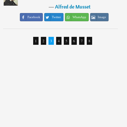
―
Alfred de Musset
Facebook
Twitter
WhatsApp
Image
1
2
3
4
5
6
7
8