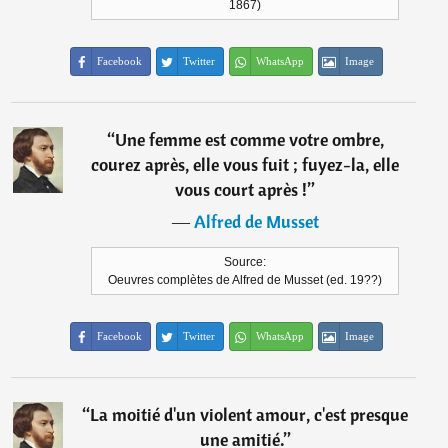
1867)
Facebook
Twitter
WhatsApp
Image
“
Une femme est comme votre ombre,
courez après, elle vous fuit ; fuyez-la, elle
vous court après !
”
―
Alfred de Musset
Source:
Oeuvres complètes de Alfred de Musset (ed. 19??)
Facebook
Twitter
WhatsApp
Image
“
La moitié d'un violent amour, c'est presque
une amitié.
”