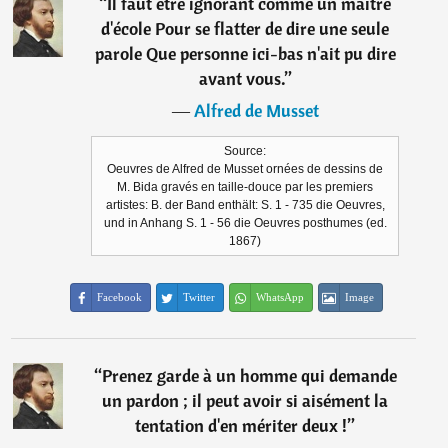
“
Il faut être ignorant comme un maître
d'école Pour se flatter de dire une seule
parole Que personne ici-bas n'ait pu dire
avant vous.
”
―
Alfred de Musset
Source:
Oeuvres de Alfred de Musset ornées de dessins de
M. Bida gravés en taille-douce par les premiers
artistes: B. der Band enthält: S. 1 - 735 die Oeuvres,
und in Anhang S. 1 - 56 die Oeuvres posthumes (ed.
1867)
Facebook
Twitter
WhatsApp
Image
“
Prenez garde à un homme qui demande
un pardon ; il peut avoir si aisément la
tentation d'en mériter deux !
”