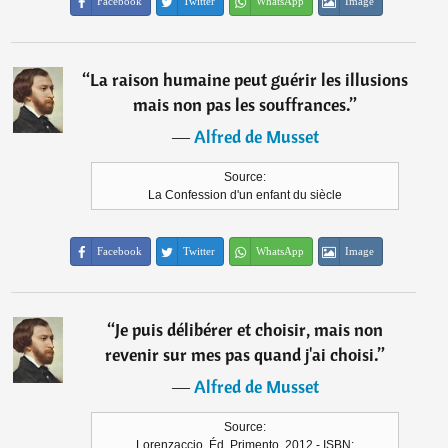
Facebook
Twitter
WhatsApp
Image
“
La raison humaine peut guérir les illusions
mais non pas les souffrances.
”
―
Alfred de Musset
Source:
La Confession d'un enfant du siècle
Facebook
Twitter
WhatsApp
Image
“
Je puis délibérer et choisir, mais non
revenir sur mes pas quand j'ai choisi.
”
―
Alfred de Musset
Source:
Lorenzaccio, Éd. Primento, 2012 - ISBN: