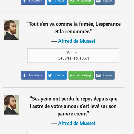
Facebook
Twitter
WhatsApp
Image
“
Tout s'en va comme la fumée, L'espérance
et la renommée.
”
―
Alfred de Musset
Source:
Oeuvres (ed. 1867)
Facebook
Twitter
WhatsApp
Image
“
Ses yeux ont perdu le repos depuis que
l'astre de votre amour s'est levé sur son
pauvre cœur.
”
―
Alfred de Musset