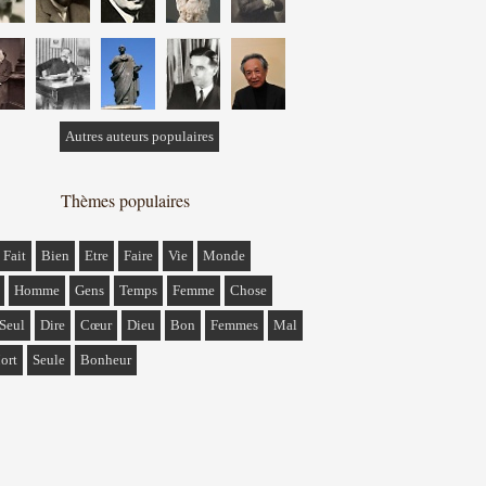
Autres auteurs populaires
Thèmes populaires
Fait
Bien
Etre
Faire
Vie
Monde
Homme
Gens
Temps
Femme
Chose
Seul
Dire
Cœur
Dieu
Bon
Femmes
Mal
ort
Seule
Bonheur