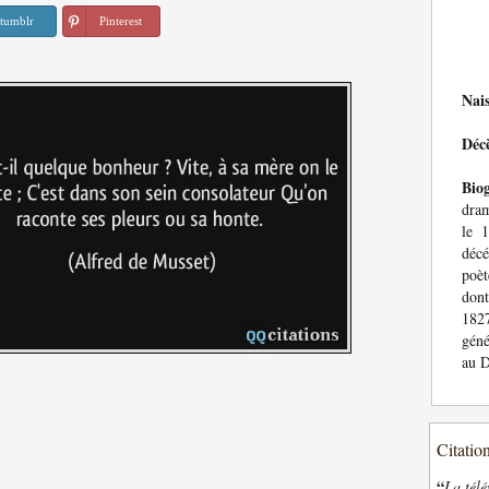
tumblr
Pinterest
Nai
Déc
Bio
dram
le 
décé
poè
dont
1827
géné
au D
Citatio
“
La télé