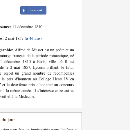
Facebook
ssance:
11 décembre 1810
ès:
(à 46 ans)
2 mai 1857
graphie:
Alfred de Musset est un poète et un
aturge français de la période romantique, né
11 décembre 1810 à Paris, ville où il est
dé le 2 mai 1857. Lycéen brillant, le futur
te reçoit un grand nombre de récompenses
 le prix d'honneur au Collège Henri IV en
 et le deuxième prix d'honneur au concours
ral la même année. Il s'intéresse entre autres
roit et à la Médecine.
n du jour
vision peut être un impitoyable neuroleptique et