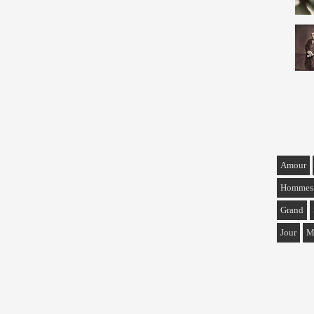
Amour
Hommes
Grand
Jour
M