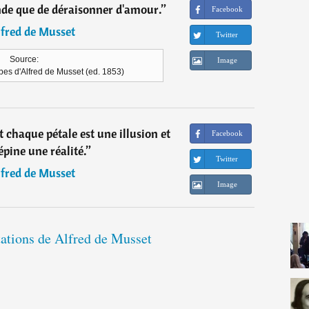
onde que de déraisonner d'amour.
”
Facebook
fred de Musset
Twitter
Source:
Image
es d'Alfred de Musset (ed. 1853)
t chaque pétale est une illusion et
Facebook
pine une réalité.
”
Twitter
fred de Musset
Image
tations de Alfred de Musset