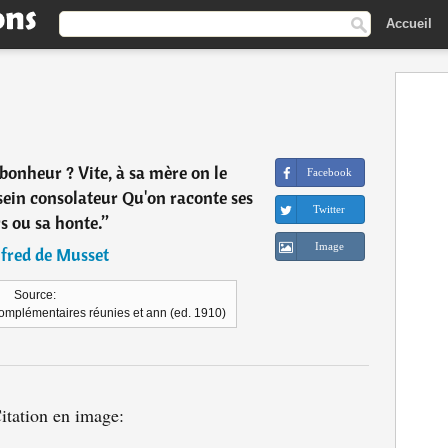
Accueil
bonheur ? Vite, à sa mère on le
Facebook
 sein consolateur Qu'on raconte ses
Twitter
s ou sa honte.
”
Image
fred de Musset
Source:
omplémentaires réunies et ann (ed. 1910)
itation en image: