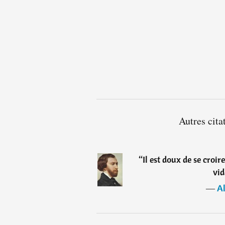
Autres cita
“
Il est doux de se croi
vid
―
Al