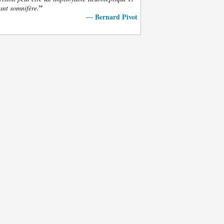
”
ant somnifère.
Bernard Pivot
—