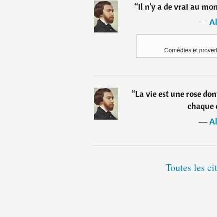
“
Il n'y a de vrai au m
―
Al
Comédies et proverb
“
La vie est une rose don
chaque é
―
Al
Toutes les ci