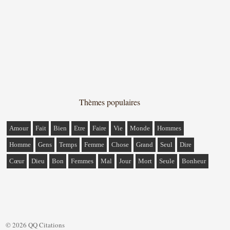
Thèmes populaires
Amour
Fait
Bien
Etre
Faire
Vie
Monde
Hommes
Homme
Gens
Temps
Femme
Chose
Grand
Seul
Dire
Cœur
Dieu
Bon
Femmes
Mal
Jour
Mort
Seule
Bonheur
© 2026 QQ Citations