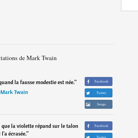
itations de Mark Twain
quand la fausse modestie est née.
”
Facebook
―
Mark Twain
Twitter
Image
que la violette répand sur le talon
Facebook
 l'a écrasée.
”
Twitter