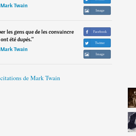
―
Mark Twain
Image
uper les gens que de les convaincre
Facebook
s ont été dupés.
”
Twitter
―
Mark Twain
Image
 citations de Mark Twain