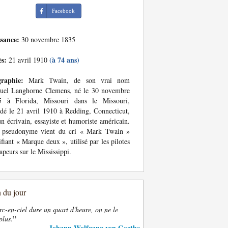
Facebook
ssance:
30 novembre 1835
ès:
(à 74 ans)
21 avril 1910
graphie:
Mark Twain, de son vrai nom
uel Langhorne Clemens, né le 30 novembre
5 à Florida, Missouri dans le Missouri,
dé le 21 avril 1910 à Redding, Connecticut,
un écrivain, essayiste et humoriste américain.
 pseudonyme vient du cri « Mark Twain »
ifiant « Marque deux », utilisé par les pilotes
apeurs sur le Mississippi.
n du jour
rc-en-ciel dure un quart d'heure, on ne le
”
plus.
Johann Wolfgang von Goethe
—