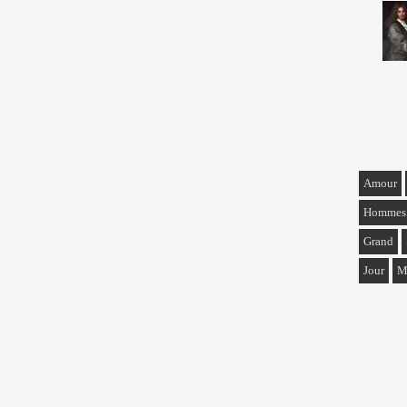
Amour
Hommes
Grand
Jour
M