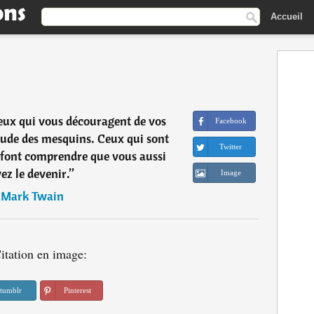
Accueil
ux qui vous découragent de vos
Facebook
itude des mesquins. Ceux qui sont
Twitter
font comprendre que vous aussi
ez le devenir.
”
Image
―
Mark Twain
itation en image:
tumblr
Pinterest