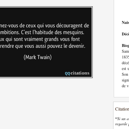
Nai
Déc
Bio
Sam
183
décé
est 
Son
sign
de v
Citatio
“
Si un a
regarde 