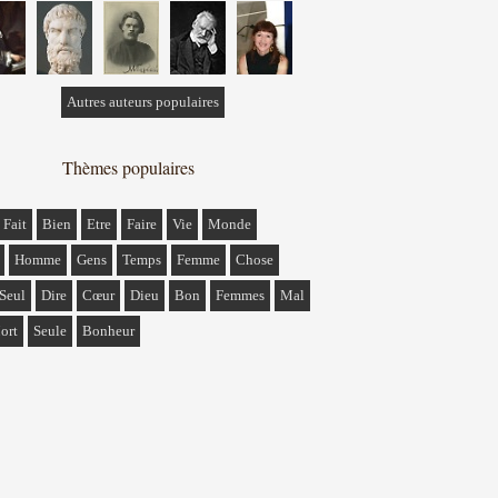
Autres auteurs populaires
Thèmes populaires
Fait
Bien
Etre
Faire
Vie
Monde
Homme
Gens
Temps
Femme
Chose
Seul
Dire
Cœur
Dieu
Bon
Femmes
Mal
ort
Seule
Bonheur