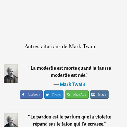
Autres citations de Mark Twain
“
La modestie est morte quand la fausse
modestie est née.
”
―
Mark Twain
Facebook
Twitter
WhatsApp
Image
“
Le pardon est le parfum que la violette
répand sur le talon qui l'a écrasée.
”