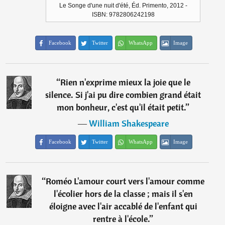
Le Songe d'une nuit d'été, Éd. Primento, 2012 -
ISBN: 9782806242198
Facebook
Twitter
WhatsApp
Image
“
Rien n'exprime mieux la joie que le
silence. Si j'ai pu dire combien grand était
mon bonheur, c'est qu'il était petit.
”
―
William Shakespeare
Facebook
Twitter
WhatsApp
Image
“
Roméo L'amour court vers l'amour comme
l'écolier hors de la classe ; mais il s'en
éloigne avec l'air accablé de l'enfant qui
rentre à l'école.
”