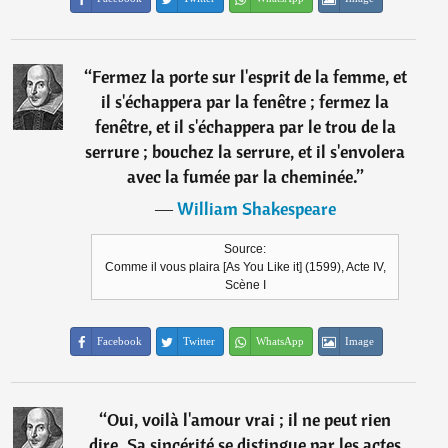
“
Fermez la porte sur l'esprit de la femme, et
il s'échappera par la fenêtre ; fermez la
fenêtre, et il s'échappera par le trou de la
serrure ; bouchez la serrure, et il s'envolera
avec la fumée par la cheminée.
”
―
William Shakespeare
Source:
Comme il vous plaira [As You Like it] (1599), Acte IV,
Scène I
Facebook
Twitter
WhatsApp
Image
“
Oui, voilà l'amour vrai ; il ne peut rien
dire. Sa sincérité se distingue par les actes