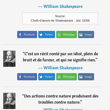
―
William Shakespeare
Source:
Chefs-d'œuvre de Shakespeare .. (ed. 1839)
Facebook
Twitter
WhatsApp
Image
“
C'est un récit conté par un idiot, plein de
bruit et de fureur, et qui ne signifie rien.
”
―
William Shakespeare
Facebook
Twitter
WhatsApp
Image
“
Des actions contre nature produisent des
troubles contre nature.
”
―
William Shakespeare