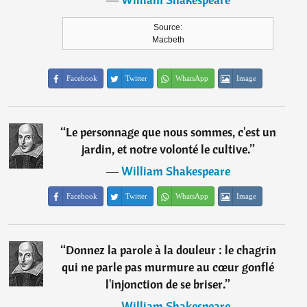
Source:
Macbeth
Facebook
Twitter
WhatsApp
Image
“
Le personnage que nous sommes, c'est un
jardin, et notre volonté le cultive.
”
―
William Shakespeare
Facebook
Twitter
WhatsApp
Image
“
Donnez la parole à la douleur : le chagrin
qui ne parle pas murmure au cœur gonflé
l'injonction de se briser.
”
―
William Shakespeare