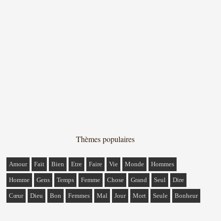
Thèmes populaires
Amour
Fait
Bien
Etre
Faire
Vie
Monde
Hommes
Homme
Gens
Temps
Femme
Chose
Grand
Seul
Dire
Cœur
Dieu
Bon
Femmes
Mal
Jour
Mort
Seule
Bonheur