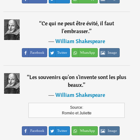
“
Ce qui ne peut être évité, il faut
l'embrasser.
”
―
William Shakespeare
Facebook
Twitter
WhatsApp
Image
“
Les souvenirs qu'on s'invente sont les plus
beaux.
”
―
William Shakespeare
Source:
Roméo et Juliette
Facebook
Twitter
WhatsApp
Image