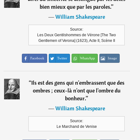
bien mieux que par les paroles.
”
―
William Shakespeare
Source:
Les Deux Gentilshommes de Vérone [The Two
Gentlemen of Verona] (1623), Acte II, Scène II
Facebook
Twitter
WhatsApp
Image
“
Ils est des gens qui n'embrassent que des
ombres ; ceux-là n'ont que l'ombre du
bonheur.
”
―
William Shakespeare
Source:
Le Marchand de Venise