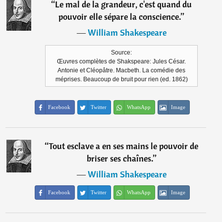
“
Le mal de la grandeur, c'est quand du
pouvoir elle sépare la conscience.
”
―
William Shakespeare
Source:
Œuvres complètes de Shakspeare: Jules César.
Antonie et Cléopâtre. Macbeth. La comédie des
méprises. Beaucoup de bruit pour rien (ed. 1862)
Facebook
Twitter
WhatsApp
Image
“
Tout esclave a en ses mains le pouvoir de
briser ses chaînes.
”
―
William Shakespeare
Facebook
Twitter
WhatsApp
Image