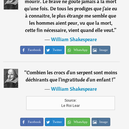
mourir. Le brave ne goûte jamais à la mort
qu'une fois. De tous les prodiges que j'aie eu
à connaitre, le plus étrange me semble que
les hommes aient peur, vu que la mort,
cette fin nécessaire, vient quand elle veut.
”
―
William Shakespeare
Facebook
Twitter
WhatsApp
Image
“
Combien les crocs d'un serpent sont moins
déchirants que l'ingratitude d'un enfant !
”
―
William Shakespeare
Source:
Le Roi Lear
Facebook
Twitter
WhatsApp
Image