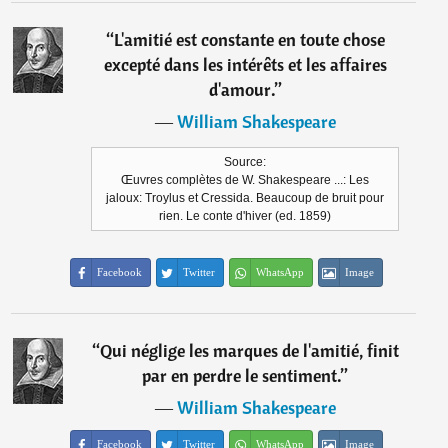
“
L'amitié est constante en toute chose
excepté dans les intérêts et les affaires
d'amour.
”
―
William Shakespeare
Source:
Œuvres complètes de W. Shakespeare ...: Les
jaloux: Troylus et Cressida. Beaucoup de bruit pour
rien. Le conte d'hiver (ed. 1859)
Facebook
Twitter
WhatsApp
Image
“
Qui néglige les marques de l'amitié, finit
par en perdre le sentiment.
”
―
William Shakespeare
Facebook
Twitter
WhatsApp
Image