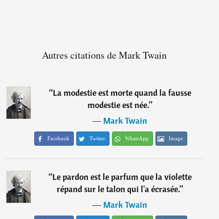
Autres citations de Mark Twain
“
La modestie est morte quand la fausse
modestie est née.
”
―
Mark Twain
Facebook
Twitter
WhatsApp
Image
“
Le pardon est le parfum que la violette
répand sur le talon qui l'a écrasée.
”
―
Mark Twain