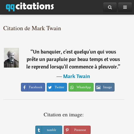
Citation de Mark Twain
“
Un banquier, c'est quelqu'un qui vous
prête un parapluie par beau temps et vous
le reprend lorsqu'il commence à pleuvoir.
”
―
Mark Twain
Facebook
Twitter
WhatsApp
Image
Citation en image:
tumblr
Pinterest