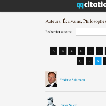
Auteurs, Écrivains, Philosophe
Rechercher auteurs:
A
B
C
D
E
F
Q
R
S
Frédéric Saldmann
Carlos Salem