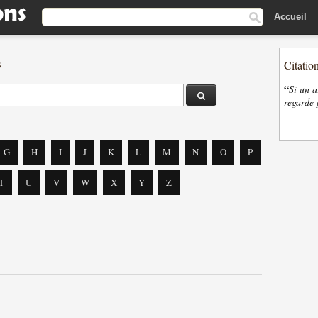
Accueil
s
Citatio
“
Si un a
regarde 
G
H
I
J
K
L
M
N
O
P
T
U
V
W
X
Y
Z