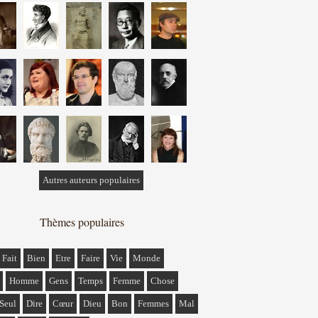
Autres auteurs populaires
Thèmes populaires
Fait
Bien
Etre
Faire
Vie
Monde
Homme
Gens
Temps
Femme
Chose
Seul
Dire
Cœur
Dieu
Bon
Femmes
Mal