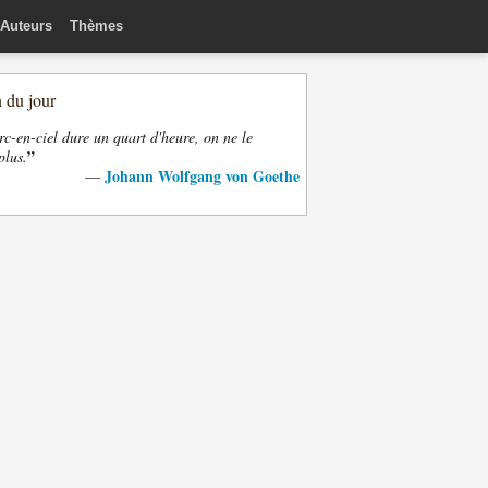
Auteurs
Thèmes
n du jour
rc-en-ciel dure un quart d'heure, on ne le
”
plus.
Johann Wolfgang von Goethe
—