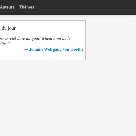
Auteurs
Thèmes
n du jour
rc-en-ciel dure un quart d'heure, on ne le
”
plus.
Johann Wolfgang von Goethe
—