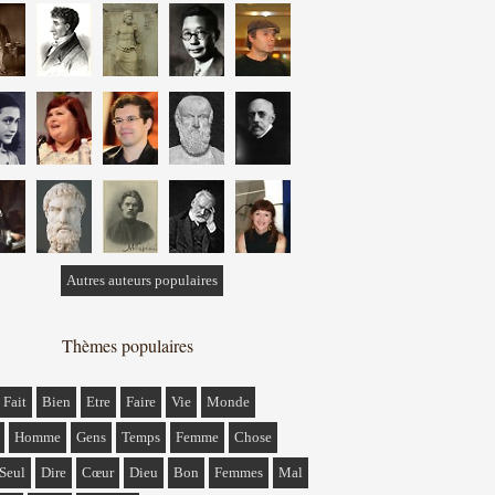
Autres auteurs populaires
Thèmes populaires
Fait
Bien
Etre
Faire
Vie
Monde
Homme
Gens
Temps
Femme
Chose
Seul
Dire
Cœur
Dieu
Bon
Femmes
Mal