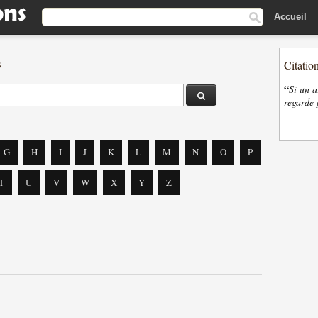
Accueil
s
Citatio
“
Si un a
regarde 
G
H
I
J
K
L
M
N
O
P
T
U
V
W
X
Y
Z