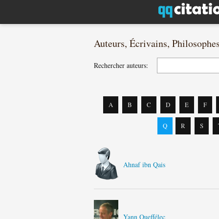
Auteurs, Écrivains, Philosophe
Rechercher auteurs:
A
B
C
D
E
F
Q
R
S
Ahnaf ibn Qais
Yann Queffélec