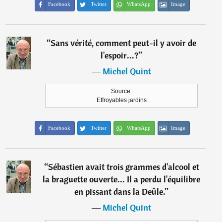
Facebook
Twitter
WhatsApp
Image
“
Sans vérité, comment peut-il y avoir de
l'espoir...?
”
―
Michel Quint
Source:
Effroyables jardins
Facebook
Twitter
WhatsApp
Image
“
Sébastien avait trois grammes d'alcool et
la braguette ouverte... Il a perdu l'équilibre
en pissant dans la Deûle.
”
―
Michel Quint