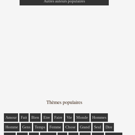
Autres auteurs populaires
Thèmes populaires
Amour
Fait
Bien
Etre
Faire
Vie
Monde
Hommes
Homme
Gens
Temps
Femme
Chose
Grand
Seul
Dire