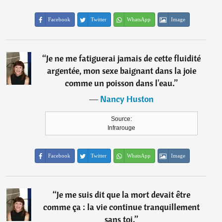
Facebook
Twitter
WhatsApp
Image
“
Je ne me fatiguerai jamais de cette fluidité
argentée, mon sexe baignant dans la joie
comme un poisson dans l'eau.
”
―
Nancy Huston
Source:
Infrarouge
Facebook
Twitter
WhatsApp
Image
“
Je me suis dit que la mort devait être
comme ça : la vie continue tranquillement
sans toi.
”