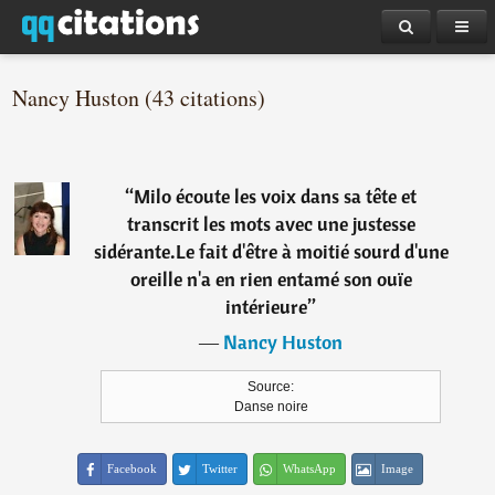
Nancy Huston (43 citations)
“
Milo écoute les voix dans sa tête et
transcrit les mots avec une justesse
sidérante.Le fait d'être à moitié sourd d'une
oreille n'a en rien entamé son ouïe
intérieure
”
―
Nancy Huston
Source:
Danse noire
Facebook
Twitter
WhatsApp
Image