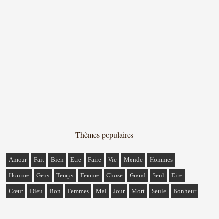
Thèmes populaires
Amour
Fait
Bien
Etre
Faire
Vie
Monde
Hommes
Homme
Gens
Temps
Femme
Chose
Grand
Seul
Dire
Cœur
Dieu
Bon
Femmes
Mal
Jour
Mort
Seule
Bonheur