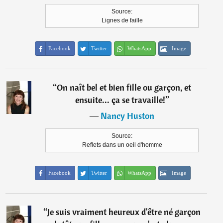
Source:
Lignes de faille
Facebook
Twitter
WhatsApp
Image
“
On naît bel et bien fille ou garçon, et
ensuite... ça se travaille!
”
―
Nancy Huston
Source:
Reflets dans un oeil d'homme
Facebook
Twitter
WhatsApp
Image
“
Je suis vraiment heureux d'être né garçon