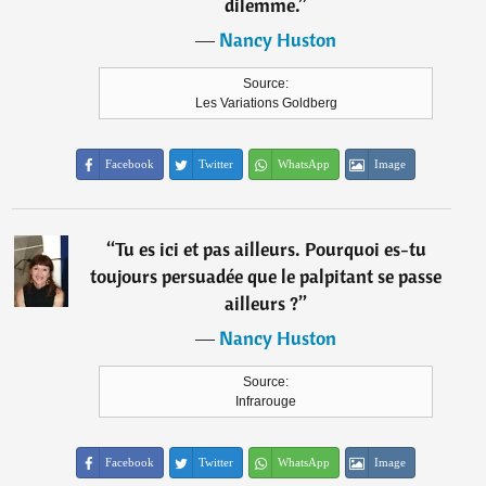
dilemme.
”
―
Nancy Huston
Source:
Les Variations Goldberg
Facebook
Twitter
WhatsApp
Image
“
Tu es ici et pas ailleurs. Pourquoi es-tu
toujours persuadée que le palpitant se passe
ailleurs ?
”
―
Nancy Huston
Source:
Infrarouge
Facebook
Twitter
WhatsApp
Image