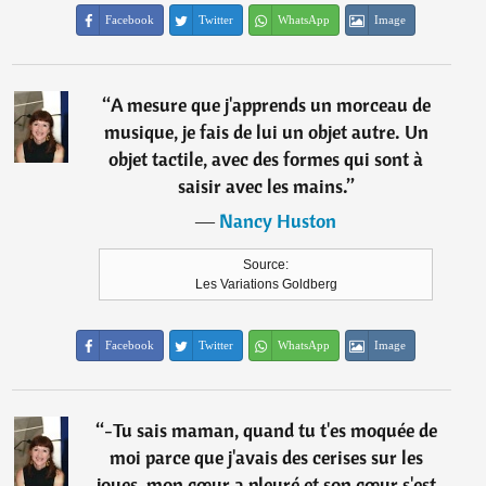
Facebook
Twitter
WhatsApp
Image
“
A mesure que j'apprends un morceau de
musique, je fais de lui un objet autre. Un
objet tactile, avec des formes qui sont à
saisir avec les mains.
”
―
Nancy Huston
Source:
Les Variations Goldberg
Facebook
Twitter
WhatsApp
Image
“
-Tu sais maman, quand tu t'es moquée de
moi parce que j'avais des cerises sur les
joues, mon cœur a pleuré et son cœur s'est