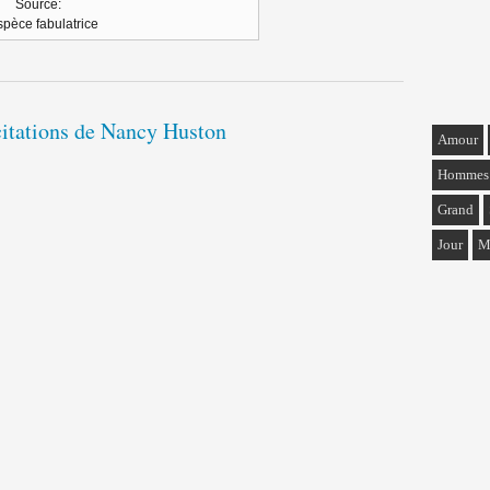
Source:
spèce fabulatrice
citations de Nancy Huston
Amour
Hommes
Grand
Jour
M