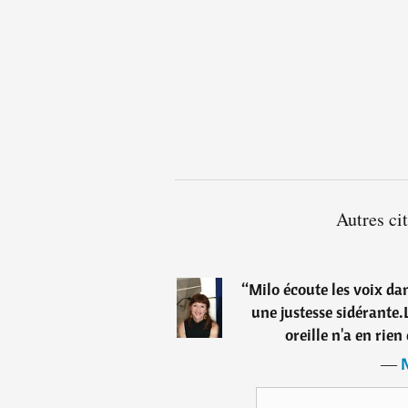
Autres ci
“
Milo écoute les voix dan
une justesse sidérante.L
oreille n'a en rie
―