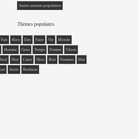
Autres auteurs populaires
Thèmes populaires
Fait
Bien
Etre
Faire
Vie
Monde
Homme
Gens
Temps
Femme
Chose
Seul
Dire
Cœur
Dieu
Bon
Femmes
Mal
ort
Seule
Bonheur