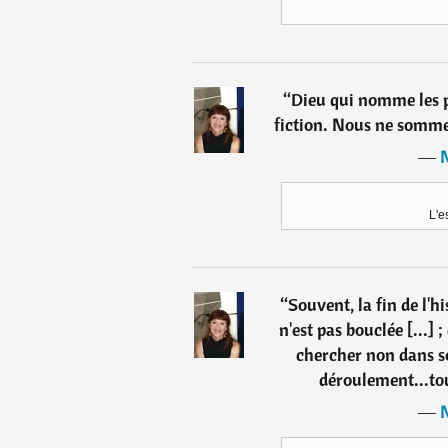
“
Dieu qui nomme les p
fiction. Nous ne sommes 
―
L'e
“
Souvent, la fin de l'hi
n'est pas bouclée [...] ;
chercher non dans 
déroulement...tou
―