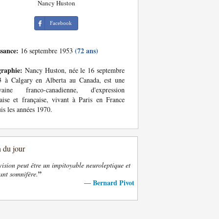
Nancy Huston
Facebook
ssance:
(72 ans)
16 septembre 1953
graphie:
Nancy Huston, née le 16 septembre
3 à Calgary en Alberta au Canada, est une
ivaine franco-canadienne, d'expression
aise et française, vivant à Paris en France
is les années 1970.
n du jour
vision peut être un impitoyable neuroleptique et
”
ant somnifère.
Bernard Pivot
—