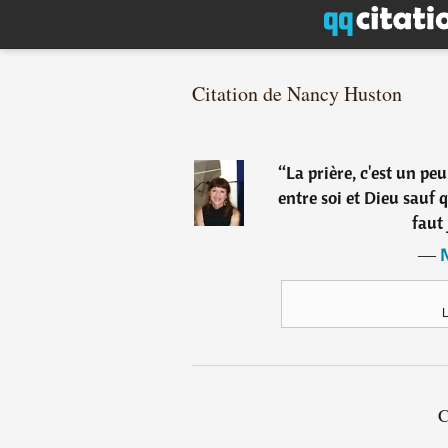
Citation de Nancy Huston
“
La prière, c'est un p
entre soi et Dieu sauf q
faut 
―
L
C