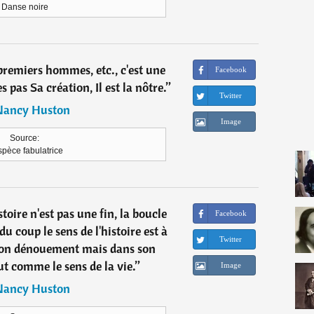
Danse noire
remiers hommes, etc., c'est une
Facebook
pas Sa création, Il est la nôtre.
”
Twitter
Nancy Huston
Image
Source:
spèce fabulatrice
stoire n'est pas une fin, la boucle
Facebook
 du coup le sens de l'histoire est à
Twitter
son dénouement mais dans son
t comme le sens de la vie.
”
Image
Nancy Huston