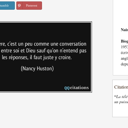
tumblr
Pinterest
Nai
Bio
195
écr
angl
depu
Citatio
“
La télé
un puiss