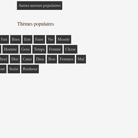
Autres auteurs populaires
Thèmes populaires
Fait
Bien
Etre
Faire
Vie
Monde
Homme
Gens
Temps
Femme
Chose
Seul
Dire
Cœur
Dieu
Bon
Femmes
Mal
ort
Seule
Bonheur