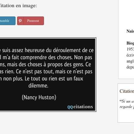
itation en image:
tumblr
Pinterest
Nai
Bio
195
écr
angl
depu
Citatio
“
Si un a
regarde 