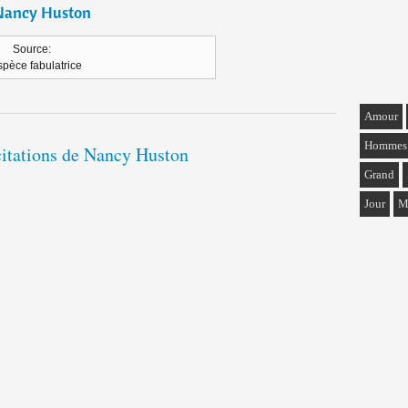
Nancy Huston
Source:
spèce fabulatrice
Amour
Hommes
citations de Nancy Huston
Grand
Jour
M