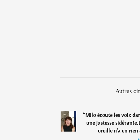
Autres ci
“
Milo écoute les voix dan
une justesse sidérante.L
oreille n'a en rie