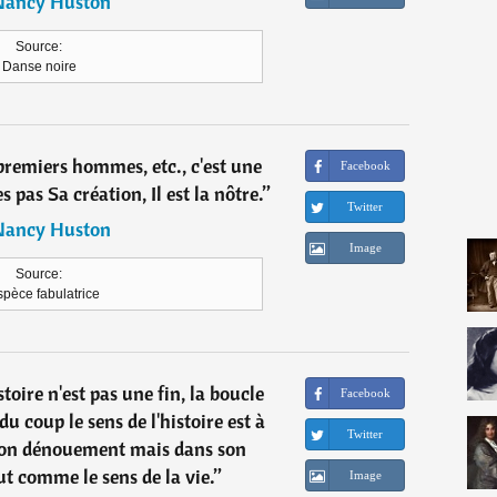
Nancy Huston
Source:
Danse noire
remiers hommes, etc., c'est une
Facebook
pas Sa création, Il est la nôtre.
”
Twitter
Nancy Huston
Image
Source:
spèce fabulatrice
stoire n'est pas une fin, la boucle
Facebook
 du coup le sens de l'histoire est à
Twitter
son dénouement mais dans son
t comme le sens de la vie.
”
Image