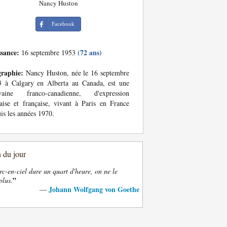
Nancy Huston
Facebook
ssance:
(72 ans)
16 septembre 1953
graphie:
Nancy Huston, née le 16 septembre
3 à Calgary en Alberta au Canada, est une
ivaine franco-canadienne, d'expression
aise et française, vivant à Paris en France
is les années 1970.
n du jour
rc-en-ciel dure un quart d'heure, on ne le
”
plus.
Johann Wolfgang von Goethe
—