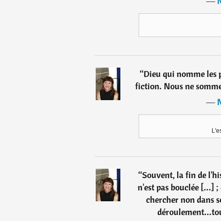
―
“
Dieu qui nomme les p
fiction. Nous ne sommes 
―
L'e
“
Souvent, la fin de l'hi
n'est pas bouclée [...] ;
chercher non dans 
déroulement...tou