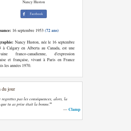
Nancy Huston
Facebook
ssance:
(72 ans)
16 septembre 1953
graphie:
Nancy Huston, née le 16 septembre
3 à Calgary en Alberta au Canada, est une
ivaine franco-canadienne, d'expression
aise et française, vivant à Paris en France
is les années 1970.
n du jour
e regrettes pas les conséquences, alors, la
”
 que tu as prise était la bonne.
Clamp
—