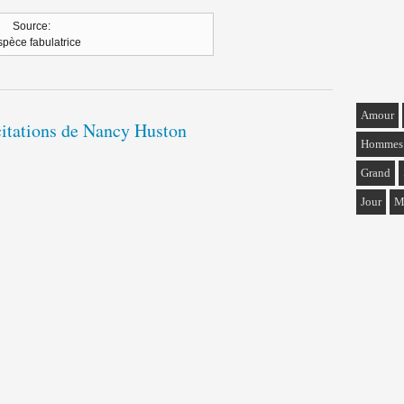
Source:
spèce fabulatrice
Amour
citations de Nancy Huston
Hommes
Grand
Jour
M