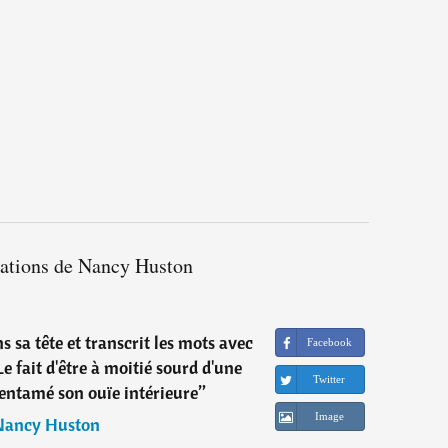
tations de Nancy Huston
s sa tête et transcrit les mots avec
Facebook
e fait d'être à moitié sourd d'une
Twitter
n entamé son ouïe intérieure
”
Image
Nancy Huston