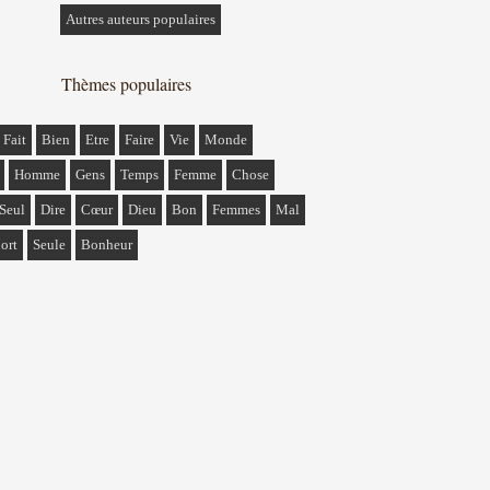
Autres auteurs populaires
Thèmes populaires
Fait
Bien
Etre
Faire
Vie
Monde
Homme
Gens
Temps
Femme
Chose
Seul
Dire
Cœur
Dieu
Bon
Femmes
Mal
ort
Seule
Bonheur