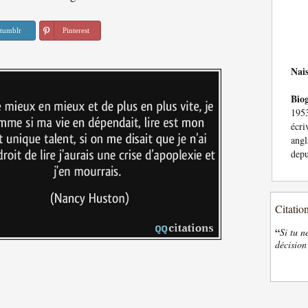
tumblr
Pinterest
Nai
Bio
195
écr
angl
depu
Citatio
“
Si tu n
décision