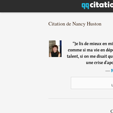
Citation de Nancy Huston
“
Je lis de mieux en mie
comme si ma vie en dépe
talent, si on me disait que
une crise d'apo
―
L
C