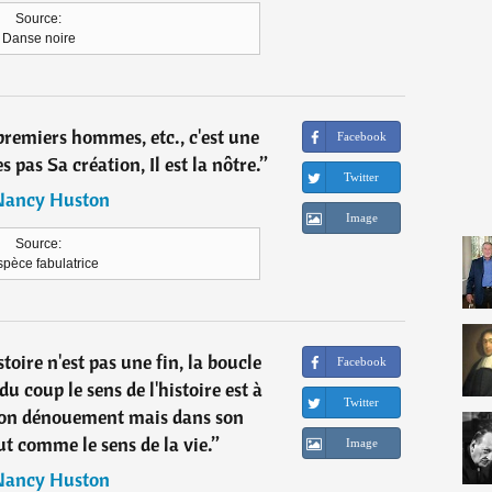
Source:
Danse noire
remiers hommes, etc., c'est une
Facebook
pas Sa création, Il est la nôtre.
”
Twitter
Nancy Huston
Image
Source:
spèce fabulatrice
stoire n'est pas une fin, la boucle
Facebook
 du coup le sens de l'histoire est à
Twitter
son dénouement mais dans son
t comme le sens de la vie.
”
Image
Nancy Huston