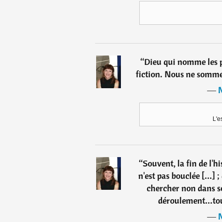
“
Dieu qui nomme les p
fiction. Nous ne sommes 
―
L'e
“
Souvent, la fin de l'hi
n'est pas bouclée [...] ;
chercher non dans 
déroulement...tou
―