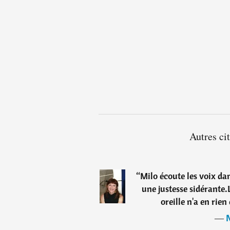
Autres ci
“
Milo écoute les voix dan
une justesse sidérante.L
oreille n'a en rie
―