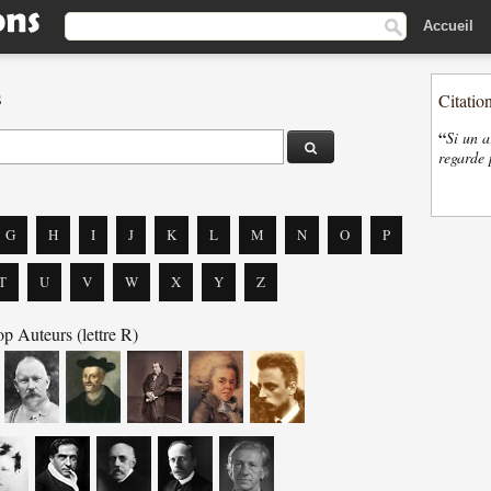
Accueil
s
Citatio
“
Si un a
regarde 
G
H
I
J
K
L
M
N
O
P
T
U
V
W
X
Y
Z
p Auteurs (lettre R)