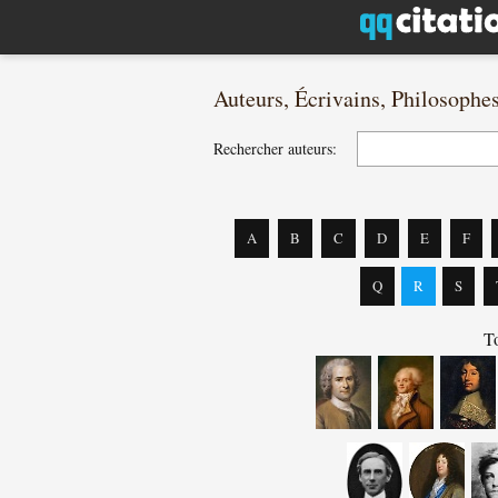
Auteurs, Écrivains, Philosophe
Rechercher auteurs:
A
B
C
D
E
F
Q
R
S
To