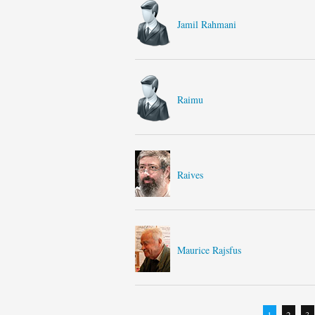
Jamil Rahmani
Raimu
Raives
Maurice Rajsfus