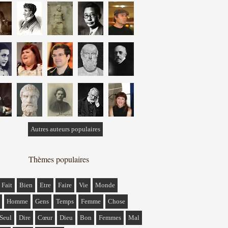
Autres auteurs populaires
Thèmes populaires
Fait
Bien
Etre
Faire
Vie
Monde
Homme
Gens
Temps
Femme
Chose
Seul
Dire
Cœur
Dieu
Bon
Femmes
Mal