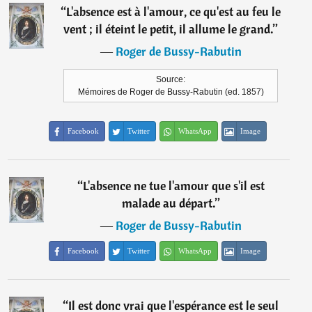
“
L'absence est à l'amour, ce qu'est au feu le
vent ; il éteint le petit, il allume le grand.
”
―
Roger de Bussy-Rabutin
Source:
Mémoires de Roger de Bussy-Rabutin (ed. 1857)
Facebook
Twitter
WhatsApp
Image
“
L'absence ne tue l'amour que s'il est
malade au départ.
”
―
Roger de Bussy-Rabutin
Facebook
Twitter
WhatsApp
Image
“
Il est donc vrai que l'espérance est le seul