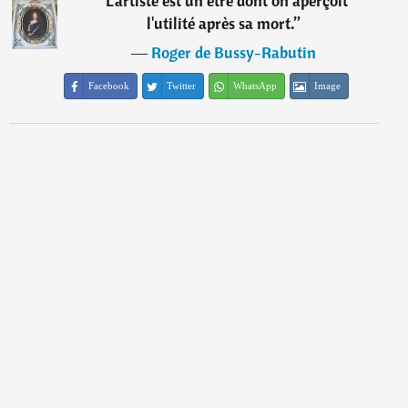
“
L'artiste est un être dont on aperçoit
l'utilité après sa mort.
”
―
Roger de Bussy-Rabutin
Facebook
Twitter
WhatsApp
Image