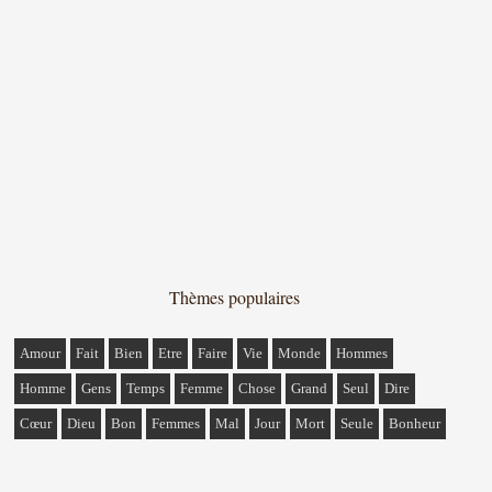
Thèmes populaires
Amour
Fait
Bien
Etre
Faire
Vie
Monde
Hommes
Homme
Gens
Temps
Femme
Chose
Grand
Seul
Dire
Cœur
Dieu
Bon
Femmes
Mal
Jour
Mort
Seule
Bonheur