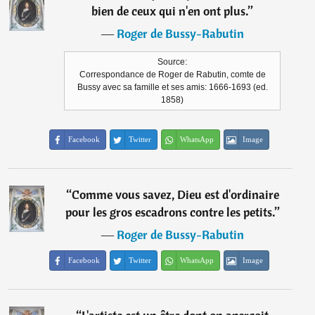
bien de ceux qui n'en ont plus.
”
―
Roger de Bussy-Rabutin
Source:
Correspondance de Roger de Rabutin, comte de
Bussy avec sa famille et ses amis: 1666-1693 (ed.
1858)
Facebook
Twitter
WhatsApp
Image
“
Comme vous savez, Dieu est d'ordinaire
pour les gros escadrons contre les petits.
”
―
Roger de Bussy-Rabutin
Facebook
Twitter
WhatsApp
Image