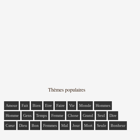
Thèmes populaires
Amour
Fait
Bien
Etre
Faire
Vie
Monde
Hommes
Homme
Gens
Temps
Femme
Chose
Grand
Seul
Dire
Cœur
Dieu
Bon
Femmes
Mal
Jour
Mort
Seule
Bonheur