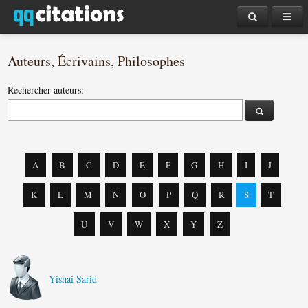
Auteurs, Écrivains, Philosophes
Rechercher auteurs:
A
B
C
D
E
F
G
H
I
J
K
L
M
N
O
P
Q
R
S
T
U
V
W
X
Y
Z
Yishai Sarid