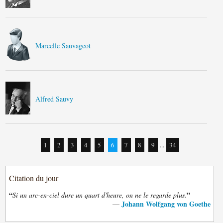
Marcelle Sauvageot
Alfred Sauvy
1
2
3
4
5
6
7
8
9
...
34
Citation du jour
“
”
Si un arc-en-ciel dure un quart d'heure, on ne le regarde plus.
Johann Wolfgang von Goethe
—