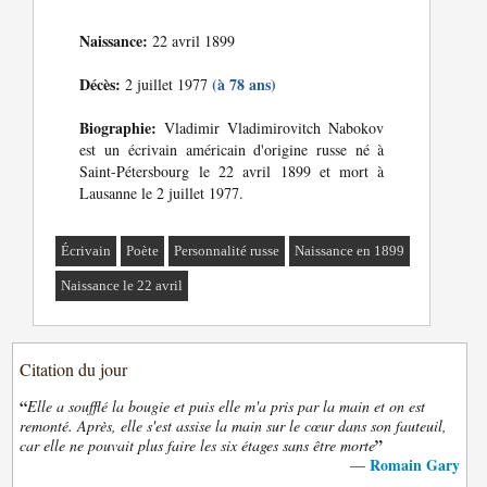
Naissance:
22 avril 1899
Décès:
(à 78 ans)
2 juillet 1977
Biographie:
Vladimir Vladimirovitch Nabokov
est un écrivain américain d'origine russe né à
Saint-Pétersbourg le 22 avril 1899 et mort à
Lausanne le 2 juillet 1977.
Écrivain
Poète
Personnalité russe
Naissance en 1899
Naissance le 22 avril
Citation du jour
“
Elle a soufflé la bougie et puis elle m'a pris par la main et on est
remonté. Après, elle s'est assise la main sur le cœur dans son fauteuil,
”
car elle ne pouvait plus faire les six étages sans être morte
Romain Gary
—