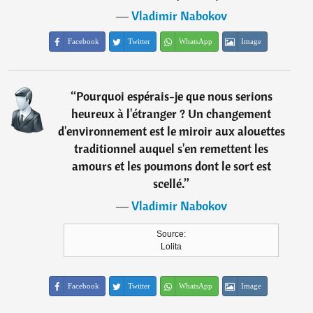
―
Vladimir Nabokov
Facebook
Twitter
WhatsApp
Image
“
Pourquoi espérais-je que nous serions
heureux à l'étranger ? Un changement
d'environnement est le miroir aux alouettes
traditionnel auquel s'en remettent les
amours et les poumons dont le sort est
scellé.
”
―
Vladimir Nabokov
Source:
Lolita
Facebook
Twitter
WhatsApp
Image