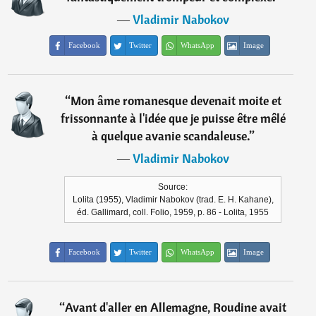
―
Vladimir Nabokov
Facebook
Twitter
WhatsApp
Image
“
Mon âme romanesque devenait moite et
frissonnante à l'idée que je puisse être mêlé
à quelque avanie scandaleuse.
”
―
Vladimir Nabokov
Source:
Lolita (1955), Vladimir Nabokov (trad. E. H. Kahane),
éd. Gallimard, coll. Folio, 1959, p. 86 - Lolita, 1955
Facebook
Twitter
WhatsApp
Image
“
Avant d'aller en Allemagne, Roudine avait