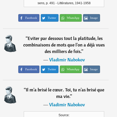
sens, p. 491 - Littératures, 1941-1958
Facebook
Twitter
WhatsApp
Image
“
Eviter par dessous tout la platitude, les
combinaisons de mots que l'on a déjà vues
des milliers de fois.
”
―
Vladimir Nabokov
Facebook
Twitter
WhatsApp
Image
“
Il m'a brisé le cœur. Toi, tu n'as brisé que
ma vie.
”
―
Vladimir Nabokov
Source: