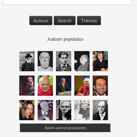
Auteurs
Search
Thèmes
Auteurs populaires
Autres auteurs populaires