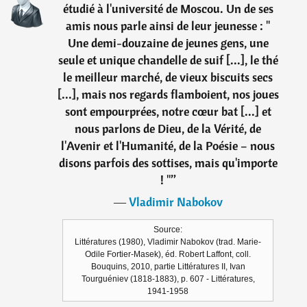
étudié à l'université de Moscou. Un de ses
amis nous parle ainsi de leur jeunesse : "
Une demi-douzaine de jeunes gens, une
seule et unique chandelle de suif [...], le thé
le meilleur marché, de vieux biscuits secs
[...], mais nos regards flamboient, nos joues
sont empourprées, notre cœur bat [...] et
nous parlons de Dieu, de la Vérité, de
l'Avenir et l'Humanité, de la Poésie – nous
disons parfois des sottises, mais qu'importe
! "
”
―
Vladimir Nabokov
Source:
Littératures (1980), Vladimir Nabokov (trad. Marie-
Odile Fortier-Masek), éd. Robert Laffont, coll.
Bouquins, 2010, partie Littératures II, Ivan
Tourguéniev (1818-1883), p. 607 - Littératures,
1941-1958