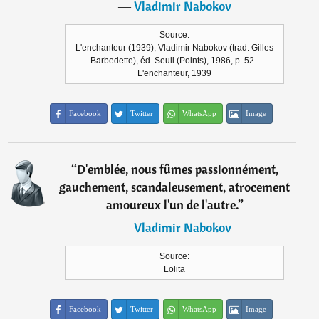
―
Vladimir Nabokov
Source:
L'enchanteur (1939), Vladimir Nabokov (trad. Gilles
Barbedette), éd. Seuil (Points), 1986, p. 52 -
L'enchanteur, 1939
Facebook
Twitter
WhatsApp
Image
“
D'emblée, nous fûmes passionnément,
gauchement, scandaleusement, atrocement
amoureux l'un de l'autre.
”
―
Vladimir Nabokov
Source:
Lolita
Facebook
Twitter
WhatsApp
Image