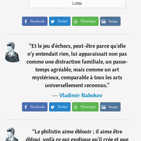
Lolita
Facebook
Twitter
WhatsApp
Image
“
Et le jeu d'échecs, peut-être parce qu'elle
n'y entendait rien, lui apparaissait non pas
comme une distraction familiale, un passe-
temps agréable, mais comme un art
mystérieux, comparable à tous les arts
universellement reconnus.
”
―
Vladimir Nabokov
Facebook
Twitter
WhatsApp
Image
“
Le philistin aime éblouir ; il aime être
ébloui, voilà ce qui explique qu'il crée et que