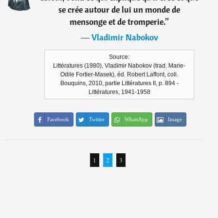
se crée autour de lui un monde de
mensonge et de tromperie.
”
―
Vladimir Nabokov
Source:
Littératures (1980), Vladimir Nabokov (trad. Marie-
Odile Fortier-Masek), éd. Robert Laffont, coll.
Bouquins, 2010, partie Littératures II, p. 894 -
Littératures, 1941-1958
Facebook
Twitter
WhatsApp
Image
1
2
3