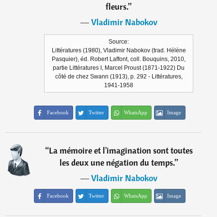
fleurs.
”
―
Vladimir Nabokov
Source:
Littératures (1980), Vladimir Nabokov (trad. Hélène
Pasquier), éd. Robert Laffont, coll. Bouquins, 2010,
partie Littératures I, Marcel Proust (1871-1922) Du
côté de chez Swann (1913), p. 292 - Littératures,
1941-1958
Facebook
Twitter
WhatsApp
Image
“
La mémoire et l'imagination sont toutes
les deux une négation du temps.
”
―
Vladimir Nabokov
Facebook
Twitter
WhatsApp
Image