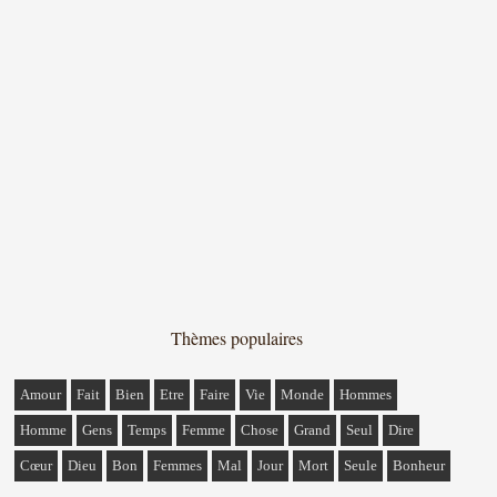
Thèmes populaires
Amour
Fait
Bien
Etre
Faire
Vie
Monde
Hommes
Homme
Gens
Temps
Femme
Chose
Grand
Seul
Dire
Cœur
Dieu
Bon
Femmes
Mal
Jour
Mort
Seule
Bonheur