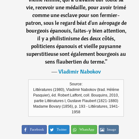
vie, recevoir une médaille, pour avoir trimé
comme une esclave pour son fermier-
patron, sous le regard béat d'un aéropage de
bourgeois épanouis, faites-y bien attention,
il y a philistinisme des deux côtés,
politiciens épanouis et vieille paysanne
superstitieuse sont également bourgeois au
sens flaubertien du terme.
”
―
Vladimir Nabokov
Source:
Littératures (1980), Vladimir Nabokov (trad. Hélène
Pasquier), éd. Robert Laffont, coll. Bouquins, 2010,
partie Littératures I, Gustave Flaubert (1821-1880)
Madame Bovary (1856), p. 193 - Littératures, 1941-
1958
Facebook
Twitter
WhatsApp
Image