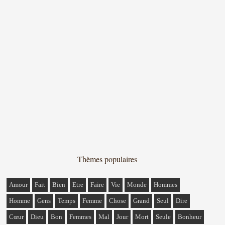
Thèmes populaires
Amour
Fait
Bien
Etre
Faire
Vie
Monde
Hommes
Homme
Gens
Temps
Femme
Chose
Grand
Seul
Dire
Cœur
Dieu
Bon
Femmes
Mal
Jour
Mort
Seule
Bonheur