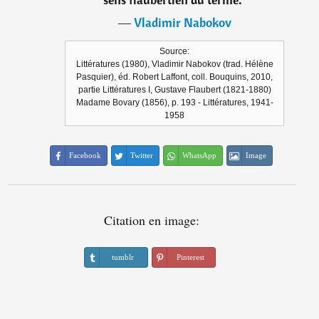
―
Vladimir Nabokov
Source:
Littératures (1980), Vladimir Nabokov (trad. Hélène
Pasquier), éd. Robert Laffont, coll. Bouquins, 2010,
partie Littératures I, Gustave Flaubert (1821-1880)
Madame Bovary (1856), p. 193 - Littératures, 1941-
1958
Facebook
Twitter
WhatsApp
Image
Citation en image:
tumblr
Pinterest