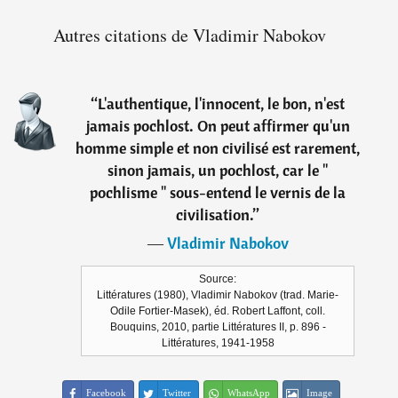
Autres citations de Vladimir Nabokov
“
L'authentique, l'innocent, le bon, n'est
jamais pochlost. On peut affirmer qu'un
homme simple et non civilisé est rarement,
sinon jamais, un pochlost, car le "
pochlisme " sous-entend le vernis de la
civilisation.
”
―
Vladimir Nabokov
Source:
Littératures (1980), Vladimir Nabokov (trad. Marie-
Odile Fortier-Masek), éd. Robert Laffont, coll.
Bouquins, 2010, partie Littératures II, p. 896 -
Littératures, 1941-1958
Facebook
Twitter
WhatsApp
Image