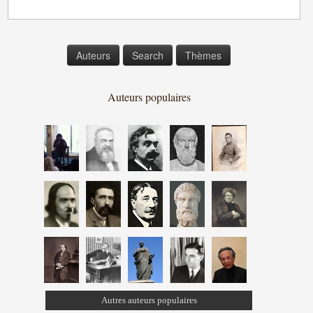
Auteurs
Search
Thèmes
Auteurs populaires
Autres auteurs populaires