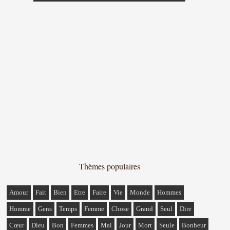
Thèmes populaires
Amour
Fait
Bien
Etre
Faire
Vie
Monde
Hommes
Homme
Gens
Temps
Femme
Chose
Grand
Seul
Dire
Cœur
Dieu
Bon
Femmes
Mal
Jour
Mort
Seule
Bonheur