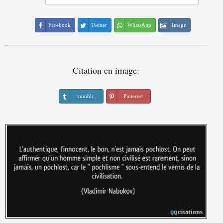
Facebook
Twitter
WhatsApp
Image
Citation en image:
tumblr
Pinterest