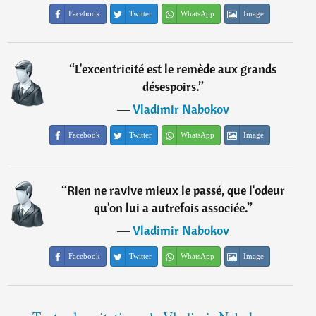
Facebook
Twitter
WhatsApp
Image
“
L'excentricité est le remède aux grands
désespoirs.
”
―
Vladimir Nabokov
Facebook
Twitter
WhatsApp
Image
“
Rien ne ravive mieux le passé, que l'odeur
qu'on lui a autrefois associée.
”
―
Vladimir Nabokov
Facebook
Twitter
WhatsApp
Image