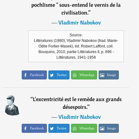
pochlisme " sous-entend le vernis de la
civilisation.
”
―
Vladimir Nabokov
Source:
Littératures (1980), Vladimir Nabokov (trad. Marie-
Odile Fortier-Masek), éd. Robert Laffont, coll.
Bouquins, 2010, partie Littératures II, p. 896 -
Littératures, 1941-1958
Facebook
Twitter
WhatsApp
Image
“
L'excentricité est le remède aux grands
désespoirs.
”
―
Vladimir Nabokov
Facebook
Twitter
WhatsApp
Image