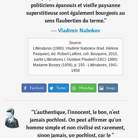
politiciens épanouis et vieille paysanne
superstitieuse sont également bourgeois au
sens flaubertien du terme.
”
―
Vladimir Nabokov
Source:
Littératures (1980), Vladimir Nabokov (trad. Hélène
Pasquier), éd. Robert Laffont, coll. Bouquins, 2010,
partie Littératures I, Gustave Flaubert (1821-1880)
Madame Bovary (1856), p. 193 - Littératures, 1941-
1958
Facebook
Twitter
WhatsApp
Image
“
L'authentique, l'innocent, le bon, n'est
jamais pochlost. On peut affirmer qu'un
homme simple et non civilisé est rarement,
sinon jamais, un pochlost, car le "