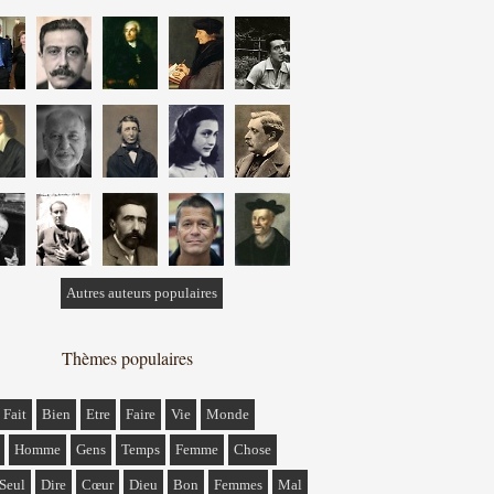
Autres auteurs populaires
Thèmes populaires
Fait
Bien
Etre
Faire
Vie
Monde
Homme
Gens
Temps
Femme
Chose
Seul
Dire
Cœur
Dieu
Bon
Femmes
Mal