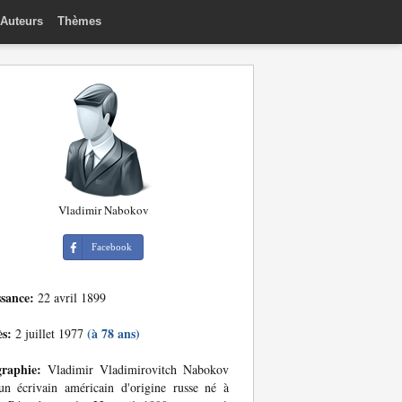
Auteurs
Thèmes
Vladimir Nabokov
Facebook
ssance:
22 avril 1899
ès:
(à 78 ans)
2 juillet 1977
graphie:
Vladimir Vladimirovitch Nabokov
un écrivain américain d'origine russe né à