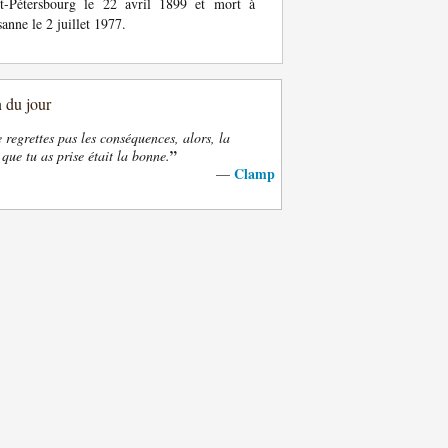
nt-Pétersbourg le 22 avril 1899 et mort à
anne le 2 juillet 1977.
n du jour
e regrettes pas les conséquences, alors, la
”
 que tu as prise était la bonne.
Clamp
—