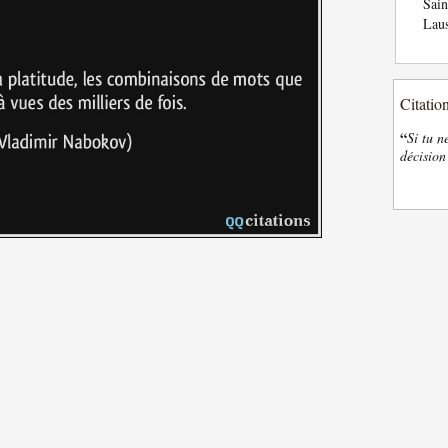
Sai
Laus
Citatio
“
Si tu n
décision