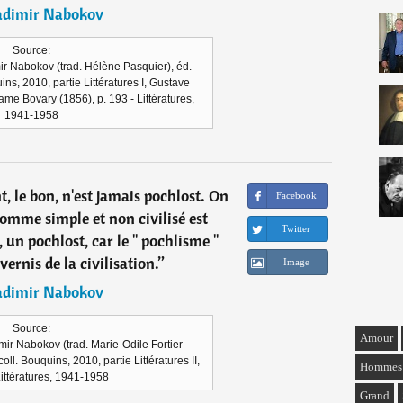
adimir Nabokov
Source:
mir Nabokov (trad. Hélène Pasquier), éd.
ins, 2010, partie Littératures I, Gustave
e Bovary (1856), p. 193 - Littératures,
1941-1958
t, le bon, n'est jamais pochlost. On
Facebook
omme simple et non civilisé est
Twitter
 un pochlost, car le " pochlisme "
ernis de la civilisation.
”
Image
adimir Nabokov
Source:
Amour
imir Nabokov (trad. Marie-Odile Fortier-
oll. Bouquins, 2010, partie Littératures II,
Hommes
Littératures, 1941-1958
Grand