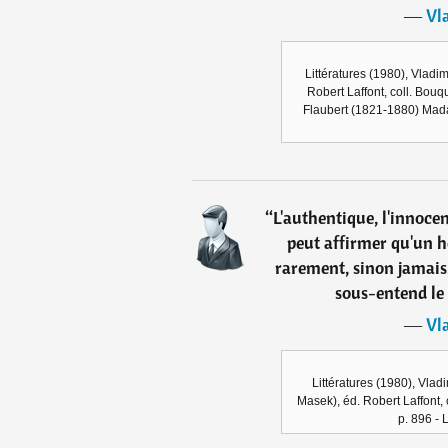
―
Vl
Littératures (1980), Vladi
Robert Laffont, coll. Bouqu
Flaubert (1821-1880) Madam
“
L'authentique, l'innocen
peut affirmer qu'un h
rarement, sinon jamais,
sous-entend le v
―
Vl
Littératures (1980), Vlad
Masek), éd. Robert Laffont, c
p. 896 - 