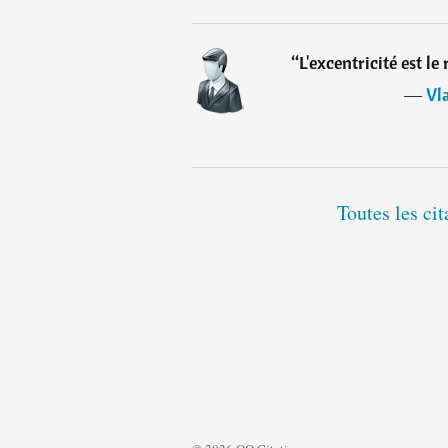
“
L'excentricité est l
―
Vl
Toutes les ci