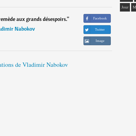
Jour
M
e remède aux grands désespoirs.
”
Facebook
adimir Nabokov
Twitter
Image
tations de Vladimir Nabokov