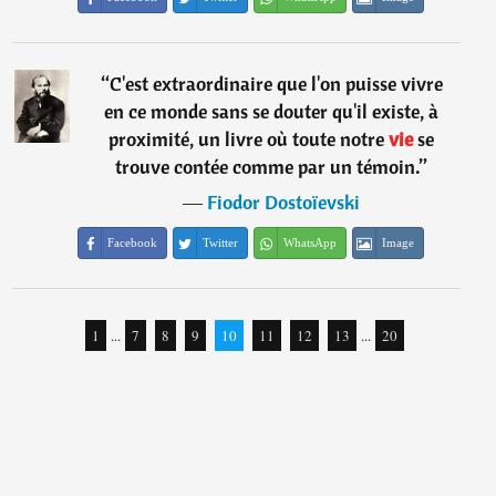
“
C'est extraordinaire que l'on puisse vivre
en ce monde sans se douter qu'il existe, à
proximité, un livre où toute notre
vie
se
trouve contée comme par un témoin.
”
―
Fiodor Dostoïevski
Facebook
Twitter
WhatsApp
Image
1
...
7
8
9
10
11
12
13
...
20