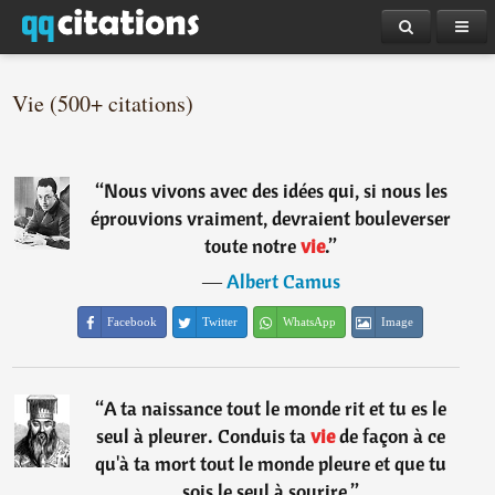
Vie (500+ citations)
“
Nous vivons avec des idées qui, si nous les
éprouvions vraiment, devraient bouleverser
toute notre
vie
.
”
―
Albert Camus
Facebook
Twitter
WhatsApp
Image
“
A ta naissance tout le monde rit et tu es le
seul à pleurer. Conduis ta
vie
de façon à ce
qu'à ta mort tout le monde pleure et que tu
sois le seul à sourire.
”