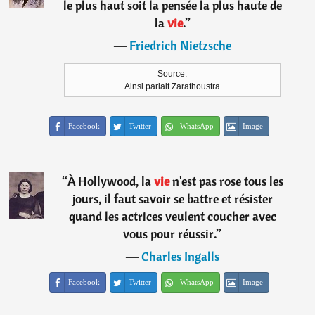
le plus haut soit la pensée la plus haute de
la
vie
.
”
―
Friedrich Nietzsche
Source:
Ainsi parlait Zarathoustra
Facebook
Twitter
WhatsApp
Image
“
À Hollywood, la
vie
n'est pas rose tous les
jours, il faut savoir se battre et résister
quand les actrices veulent coucher avec
vous pour réussir.
”
―
Charles Ingalls
Facebook
Twitter
WhatsApp
Image