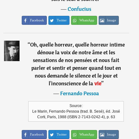
―
Confucius
Facebook
Twitter
WhatsApp
Image
“
Oh, quelle horreur, quelle horreur intime
dénoue la voix de notre âme et les
sensations de nos pensées et nous fait
parler et sentir et penser quand tout en
nous demande le silence et le jour et
l'inconscience de la
vie
”
―
Fernando Pessoa
Source:
Le Marin, Fernando Pessoa (trad. B. Sesé), éd. José
Corti, Paris, 1988 (ISBN 2-7143-0242-4), p. 63
Facebook
Twitter
WhatsApp
Image