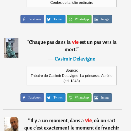
Contes de la folie ordinaire
Facebook
Twitter
WhatsApp
Image
“
Chaque pas dans la
vie
est un pas vers la
mort.
”
―
Casimir Delavigne
Source:
Théatre de Casimir Delavigne: La princesse Aurélie
(ed. 1848)
Facebook
Twitter
WhatsApp
Image
“
Il y a un moment, dans a
vie
, où on sait
que c'est exactement le moment de franchir