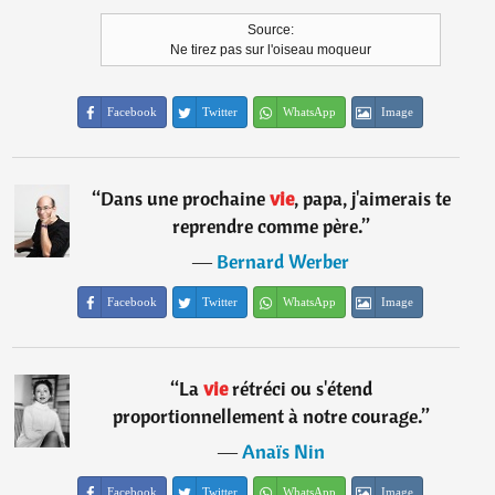
Source:
Ne tirez pas sur l'oiseau moqueur
Facebook
Twitter
WhatsApp
Image
“
Dans une prochaine
vie
, papa, j'aimerais te
reprendre comme père.
”
―
Bernard Werber
Facebook
Twitter
WhatsApp
Image
“
La
vie
rétréci ou s'étend
proportionnellement à notre courage.
”
―
Anaïs Nin
Facebook
Twitter
WhatsApp
Image