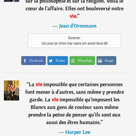
sur la philosophie et sur la religion. Voilà le
cœur de l'affaire. Elles ont bouleversé notre
vie
.
”
―
Jean d'Ormesson
Source:
Un jour je m'en irai sans en avoir tout dit
Facebook
Twitter
WhatsApp
Image
“
La
vie
impossible que certaines personnes
font mener à d'autres, sans même y prendre
garde. La
vie
impossible qu'imposent les
Blancs aux gens de couleur sans même
prendre la peine de penser qu'ils sont eux
aussi des êtres humains.
”
―
Harper Lee