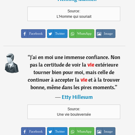
Source:
L'Homme qui souriait
Facebook
Twitter
WhatsApp
Image
“
J'ai en moi une immense confiance. Non
pas la certitude de voir la
vie
extérieure
tourner bien pour moi, mais celle de
continuer à accepter la
vie
et à la trouver
bonne, même dans les pires moments.
”
―
Etty Hillesum
Source:
Une vie bouleversée
Facebook
Twitter
WhatsApp
Image