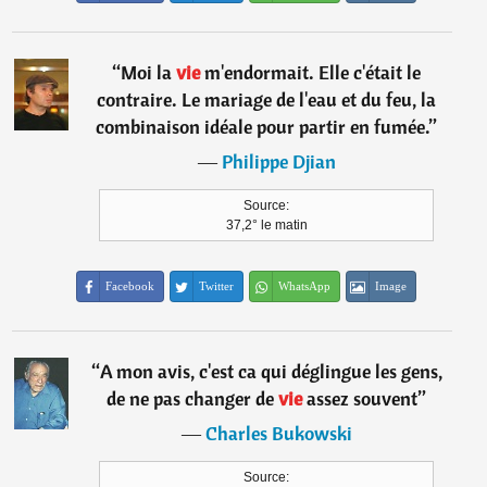
“
Moi la
vie
m'endormait. Elle c'était le
contraire. Le mariage de l'eau et du feu, la
combinaison idéale pour partir en fumée.
”
―
Philippe Djian
Source:
37,2° le matin
Facebook
Twitter
WhatsApp
Image
“
A mon avis, c'est ca qui déglingue les gens,
de ne pas changer de
vie
assez souvent
”
―
Charles Bukowski
Source: