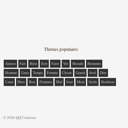
Thèmes populaires
Amour
Fait
Bien
Etre
Faire
Vie
Monde
Hommes
Homme
Gens
Temps
Femme
Chose
Grand
Seul
Dire
Cœur
Dieu
Bon
Femmes
Mal
Jour
Mort
Seule
Bonheur
© 2026 QQ Citations