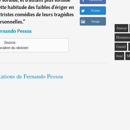
ette habitude des faibles d'ériger en
Twitter
 tristes comédies de leurs tragédies
rsonnelles.
”
Image
Amour
ernando Pessoa
Hommes
Source:
Grand
cation du stoïcien
Jour
M
itations de Fernando Pessoa