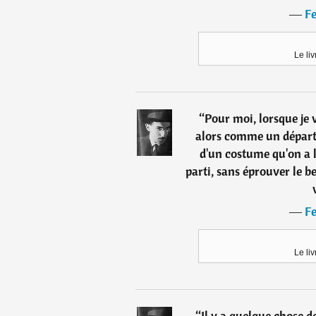
―
F
Le liv
“
Pour moi, lorsque je 
alors comme un départ.
d'un costume qu'on a l
parti, sans éprouver le b
―
F
Le liv
“
Il y a quelque chose de