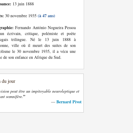
ssance:
13 juin 1888
ès:
(à 47 ans)
30 novembre 1935
graphie:
Fernando António Nogueira Pessoa
un écrivain, critique, polémiste et poète
tugais trilingue. Né le 13 juin 1888 à
onne, ville où il meurt des suites de son
olisme le 30 novembre 1935, il a vécu une
ie de son enfance en Afrique du Sud.
n du jour
vision peut être un impitoyable neuroleptique et
”
ant somnifère.
Bernard Pivot
—