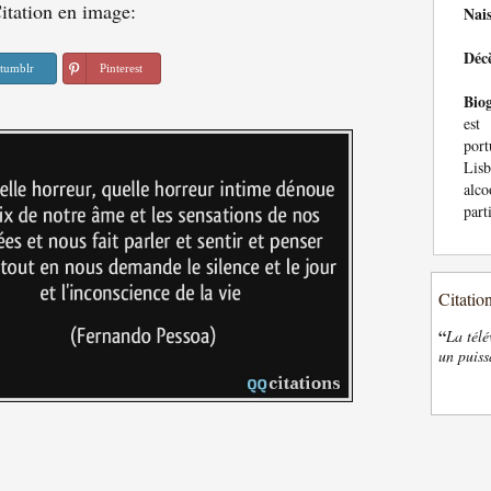
itation en image:
Nai
Déc
tumblr
Pinterest
Bio
est 
por
Lisb
alco
part
Citatio
“
La télé
un puiss