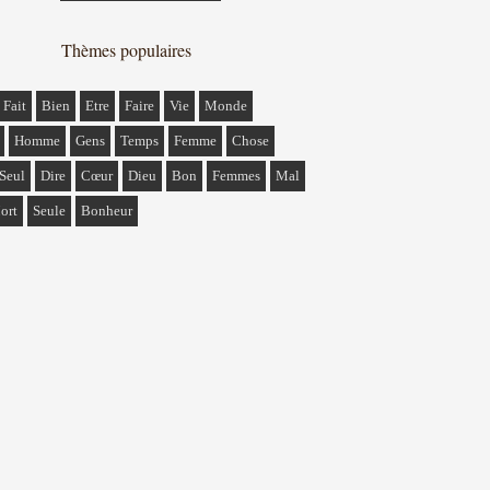
Thèmes populaires
Fait
Bien
Etre
Faire
Vie
Monde
Homme
Gens
Temps
Femme
Chose
Seul
Dire
Cœur
Dieu
Bon
Femmes
Mal
ort
Seule
Bonheur