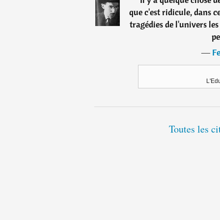
que c'est ridicule, dans c
tragédies de l'univers les
pe
―
F
L'Edu
Toutes les c