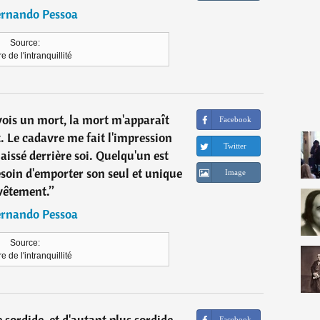
ernando Pessoa
Source:
re de l'intranquillité
vois un mort, la mort m'apparaît
Facebook
 Le cadavre me fait l'impression
Twitter
aissé derrière soi. Quelqu'un est
esoin d'emporter son seul et unique
Image
vêtement.
”
ernando Pessoa
Source:
re de l'intranquillité
 sordide, et d'autant plus sordide
Facebook