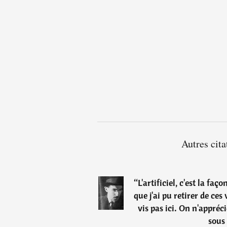
Autres cit
“
L'artificiel, c'est la faç
que j'ai pu retirer de ces
vis pas ici. On n'appréci
sous 