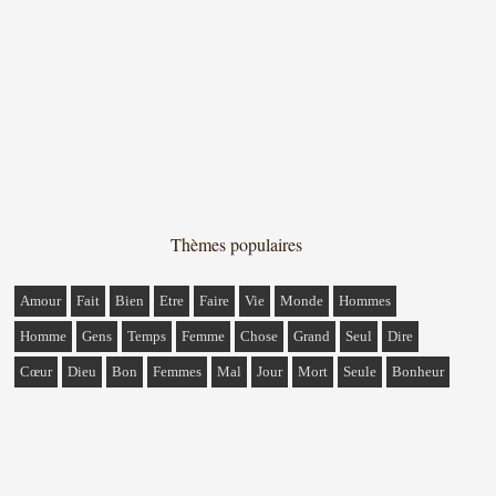
Thèmes populaires
Amour
Fait
Bien
Etre
Faire
Vie
Monde
Hommes
Homme
Gens
Temps
Femme
Chose
Grand
Seul
Dire
Cœur
Dieu
Bon
Femmes
Mal
Jour
Mort
Seule
Bonheur