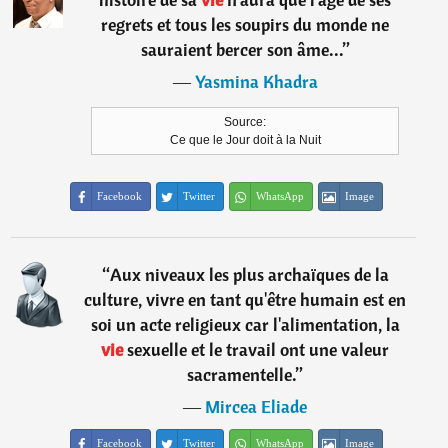
regrets et tous les soupirs du monde ne
sauraient bercer son âme...
”
―
Yasmina Khadra
Source:
Ce que le Jour doit à la Nuit
Facebook
Twitter
WhatsApp
Image
“
Aux niveaux les plus archaïques de la
culture, vivre en tant qu'être humain est en
soi un acte religieux car l'alimentation, la
vie
sexuelle et le travail ont une valeur
sacramentelle.
”
―
Mircea Eliade
Facebook
Twitter
WhatsApp
Image