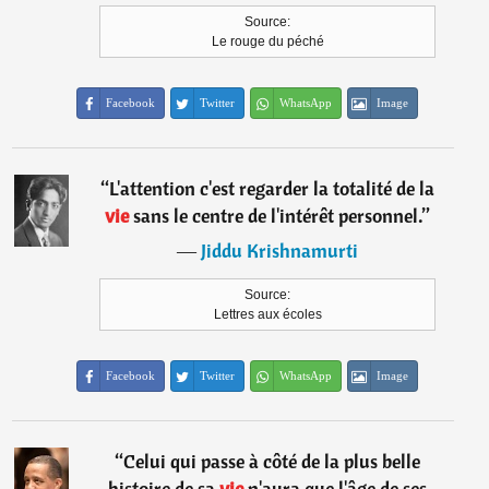
Source:
Le rouge du péché
Facebook
Twitter
WhatsApp
Image
“
L'attention c'est regarder la totalité de la
vie
sans le centre de l'intérêt personnel.
”
―
Jiddu Krishnamurti
Source:
Lettres aux écoles
Facebook
Twitter
WhatsApp
Image
“
Celui qui passe à côté de la plus belle
histoire de sa
vie
n'aura que l'âge de ses