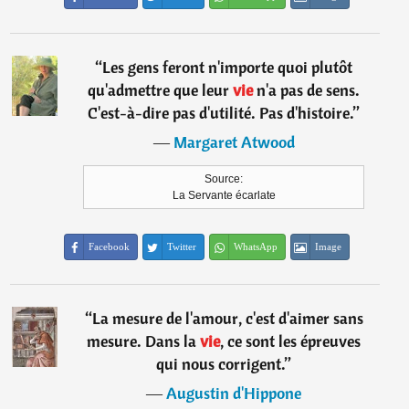
“
Les gens feront n'importe quoi plutôt
qu'admettre que leur
vie
n'a pas de sens.
C'est-à-dire pas d'utilité. Pas d'histoire.
”
―
Margaret Atwood
Source:
La Servante écarlate
Facebook
Twitter
WhatsApp
Image
“
La mesure de l'amour, c'est d'aimer sans
mesure. Dans la
vie
, ce sont les épreuves
qui nous corrigent.
”
―
Augustin d'Hippone