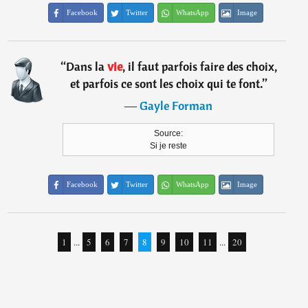
Facebook
Twitter
WhatsApp
Image
“
Dans la
vie
, il faut parfois faire des choix,
et parfois ce sont les choix qui te font.
”
―
Gayle Forman
Source:
Si je reste
Facebook
Twitter
WhatsApp
Image
1
...
5
6
7
8
9
10
11
...
20