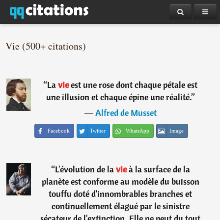
Vie (500+ citations)
“
La
vie
est une rose dont chaque pétale est
une illusion et chaque épine une réalité.
”
―
Alfred de Musset
Facebook
Twitter
WhatsApp
Image
“
L'évolution de la
vie
à la surface de la
planète est conforme au modèle du buisson
touffu doté d'innombrables branches et
continuellement élagué par le sinistre
sécateur de l'extinction. Elle ne peut du tout