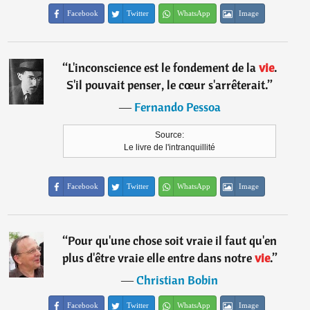
Facebook
Twitter
WhatsApp
Image
“
L'inconscience est le fondement de la
vie
.
S'il pouvait penser, le cœur s'arrêterait.
”
―
Fernando Pessoa
Source:
Le livre de l'intranquillité
Facebook
Twitter
WhatsApp
Image
“
Pour qu'une chose soit vraie il faut qu'en
plus d'être vraie elle entre dans notre
vie
.
”
―
Christian Bobin
Facebook
Twitter
WhatsApp
Image