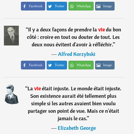
Facebook
Twitter
WhatsApp
Image
“
Il y a deux façons de prendre la
vie
du bon
côté : croire en tout ou douter de tout. Les
deux nous évitent d'avoir à réfléchir.
”
―
Alfred Korzybski
Facebook
Twitter
WhatsApp
Image
“
La
vie
était injuste. Le monde était injuste.
Son existence aurait été tellement plus
simple si les autres avaient bien voulu
partager son point de vue. Mais ce n'était
jamais le cas.
”
―
Elizabeth George