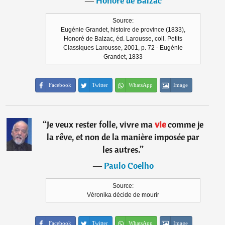
―
Honoré de Balzac
Source:
Eugénie Grandet, histoire de province (1833),
Honoré de Balzac, éd. Larousse, coll. Petits
Classiques Larousse, 2001, p. 72 - Eugénie
Grandet, 1833
Facebook
Twitter
WhatsApp
Image
“
Je veux rester folle, vivre ma
vie
comme je
la rêve, et non de la manière imposée par
les autres.
”
―
Paulo Coelho
Source:
Véronika décide de mourir
Facebook
Twitter
WhatsApp
Image