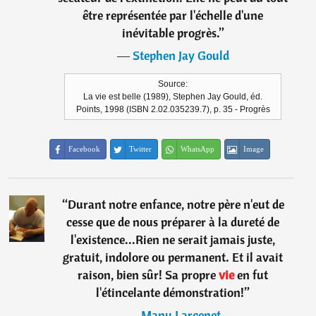
être représentée par l'échelle d'une
inévitable progrès.
”
―
Stephen Jay Gould
Source:
La vie est belle (1989), Stephen Jay Gould, éd.
Points, 1998 (ISBN 2.02.035239.7), p. 35 - Progrès
Facebook
Twitter
WhatsApp
Image
“
Durant notre enfance, notre père n'eut de
cesse que de nous préparer à la dureté de
l'existence...Rien ne serait jamais juste,
gratuit, indolore ou permanent. Et il avait
raison, bien sûr! Sa propre
vie
en fut
l'étincelante démonstration!
”
―
Manu Larcenet