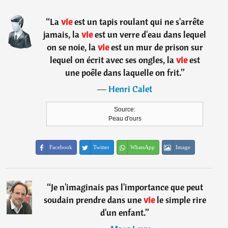
“
La
vie
est un tapis roulant qui ne s'arrête
jamais, la
vie
est un verre d'eau dans lequel
on se noie, la
vie
est un mur de prison sur
lequel on écrit avec ses ongles, la
vie
est
une poêle dans laquelle on frit.
”
―
Henri Calet
Source:
Peau d'ours
Facebook
Twitter
WhatsApp
Image
“
Je n'imaginais pas l'importance que peut
soudain prendre dans une
vie
le simple rire
d'un enfant.
”