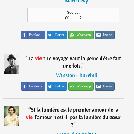
―
Marc Levy
Source:
Où es-tu ?
Facebook
Twitter
WhatsApp
Image
“
La
vie
? Le voyage vaut la peine d'être fait
une fois.
”
―
Winston Churchill
Facebook
Twitter
WhatsApp
Image
“
Si la lumière est le premier amour de la
vie
, l'amour n'est-il pas la lumière du cœur
?
”