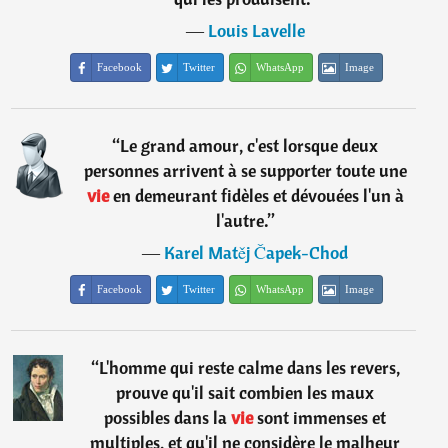
―
Louis Lavelle
Facebook
Twitter
WhatsApp
Image
“
Le grand amour, c'est lorsque deux
personnes arrivent à se supporter toute une
vie
en demeurant fidèles et dévouées l'un à
l'autre.
”
―
Karel Matěj Čapek-Chod
Facebook
Twitter
WhatsApp
Image
“
L'homme qui reste calme dans les revers,
prouve qu'il sait combien les maux
possibles dans la
vie
sont immenses et
multiples, et qu'il ne considère le malheur