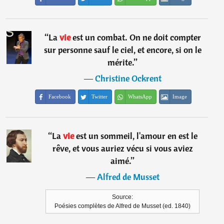
“
La
vie
est un combat. On ne doit compter
sur personne sauf le ciel, et encore, si on le
mérite.
”
―
Christine Ockrent
Facebook
Twitter
WhatsApp
Image
“
La
vie
est un sommeil, l'amour en est le
rêve, et vous auriez vécu si vous aviez
aimé.
”
―
Alfred de Musset
Source:
Poésies complètes de Alfred de Musset (ed. 1840)