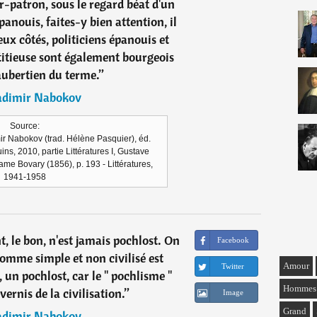
r-patron, sous le regard béat d'un
anouis, faites-y bien attention, il
eux côtés, politiciens épanouis et
titieuse sont également bourgeois
aubertien du terme.
”
adimir Nabokov
Source:
mir Nabokov (trad. Hélène Pasquier), éd.
ins, 2010, partie Littératures I, Gustave
e Bovary (1856), p. 193 - Littératures,
1941-1958
t, le bon, n'est jamais pochlost. On
Facebook
omme simple et non civilisé est
Amour
Twitter
 un pochlost, car le " pochlisme "
Hommes
ernis de la civilisation.
”
Image
Grand
adimir Nabokov