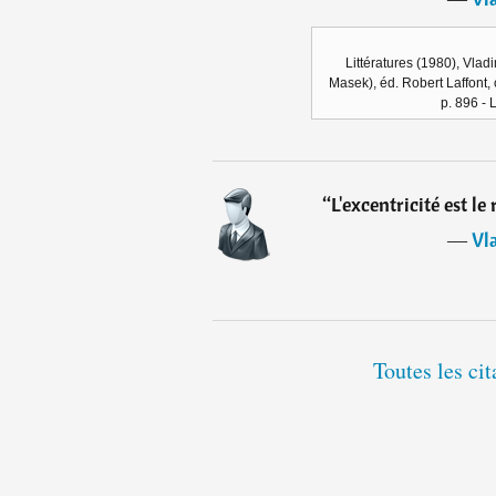
Littératures (1980), Vlad
Masek), éd. Robert Laffont, c
p. 896 - 
“
L'excentricité est l
―
Vl
Toutes les ci