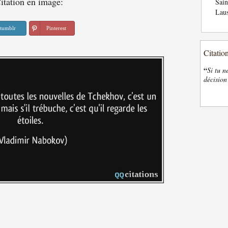
itation en image:
Sai
Laus
tumblr
Pinterest
Citatio
“
Si tu n
décision