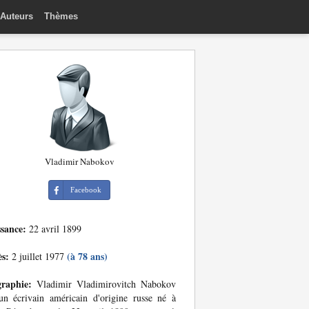
Auteurs
Thèmes
Vladimir Nabokov
Facebook
ssance:
22 avril 1899
ès:
(à 78 ans)
2 juillet 1977
graphie:
Vladimir Vladimirovitch Nabokov
un écrivain américain d'origine russe né à