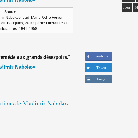
Jour
M
Source:
imir Nabokov (trad. Marie-Odile Fortier-
oll. Bouquins, 2010, partie Littératures II,
Littératures, 1941-1958
e remède aux grands désespoirs.
”
Facebook
adimir Nabokov
Twitter
Image
tations de Vladimir Nabokov