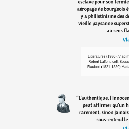
esclave pour son fermie
aéropage de bourgeois ép
y a philistinisme des d
vieille paysanne supers
au sens fl
―
Vl
Littératures (1980), Vladi
Robert Laffont, coll. Bouqu
Flaubert (1821-1880) Madam
“
L'authentique, l'innocen
peut affirmer qu'un h
rarement, sinon jamais,
sous-entend le v
―
Vl