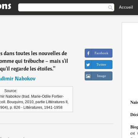
Accueil
 dans toutes les nouvelles de
Facebook
homme qui trébuche – mais s'il
Twitter
qu'il regarde les étoiles.
”
Image
adimir Nabokov
Source:
imir Nabokov (trad. Marie-Odile Fortier-
Nai
oll. Bouquins, 2010, partie Littératures II,
04), p. 826 - Littératures, 1941-1958
Déc
Bio
est 