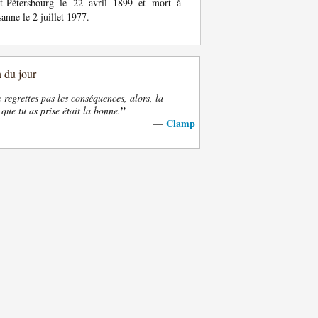
nt-Pétersbourg le 22 avril 1899 et mort à
anne le 2 juillet 1977.
n du jour
e regrettes pas les conséquences, alors, la
”
 que tu as prise était la bonne.
Clamp
—