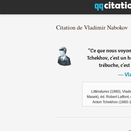
Citation de Vladimir Nabokov
“
Ce que nous voyons
Tchekhov, c'est un 
trébuche, c'est 
―
Vl
Littératures (1980), Vlad
Masek), éd. Robert Laffont, c
Anton Tchekhov (1860-19