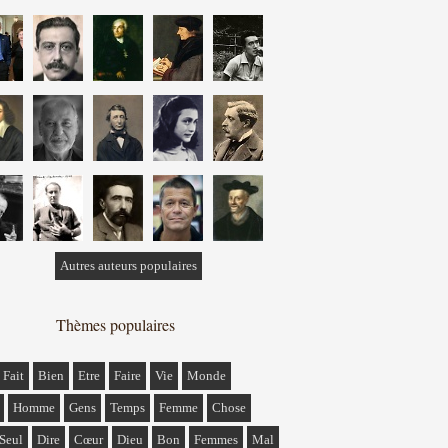
Autres auteurs populaires
Thèmes populaires
Fait
Bien
Etre
Faire
Vie
Monde
Homme
Gens
Temps
Femme
Chose
Seul
Dire
Cœur
Dieu
Bon
Femmes
Mal