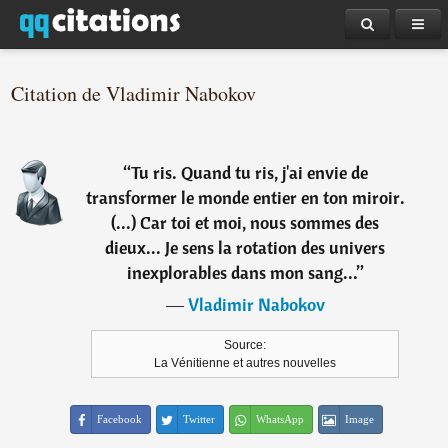
Citation de Vladimir Nabokov
“
Tu ris. Quand tu ris, j'ai envie de
transformer le monde entier en ton miroir.
(...) Car toi et moi, nous sommes des
dieux... Je sens la rotation des univers
inexplorables dans mon sang...
”
―
Vladimir Nabokov
Source:
La Vénitienne et autres nouvelles
Facebook
Twitter
WhatsApp
Image