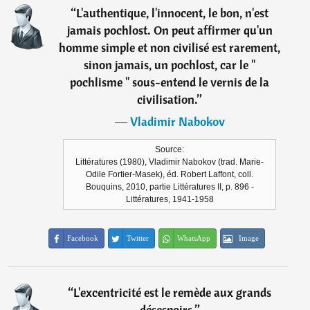
“
L'authentique, l'innocent, le bon, n'est
jamais pochlost. On peut affirmer qu'un
homme simple et non civilisé est rarement,
sinon jamais, un pochlost, car le "
pochlisme " sous-entend le vernis de la
civilisation.
”
―
Vladimir Nabokov
Source:
Littératures (1980), Vladimir Nabokov (trad. Marie-
Odile Fortier-Masek), éd. Robert Laffont, coll.
Bouquins, 2010, partie Littératures II, p. 896 -
Littératures, 1941-1958
Facebook
Twitter
WhatsApp
Image
“
L'excentricité est le remède aux grands
désespoirs.
”