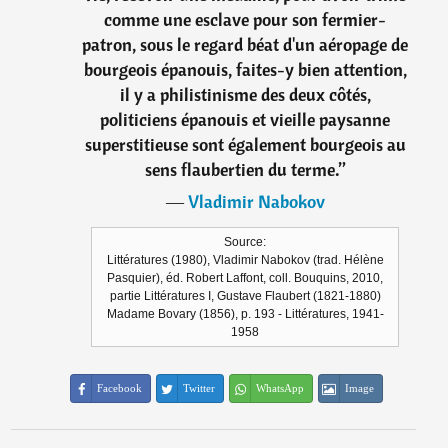
comme une esclave pour son fermier-
patron, sous le regard béat d'un aéropage de
bourgeois épanouis, faites-y bien attention,
il y a philistinisme des deux côtés,
politiciens épanouis et vieille paysanne
superstitieuse sont également bourgeois au
sens flaubertien du terme.
”
―
Vladimir Nabokov
Source:
Littératures (1980), Vladimir Nabokov (trad. Hélène
Pasquier), éd. Robert Laffont, coll. Bouquins, 2010,
partie Littératures I, Gustave Flaubert (1821-1880)
Madame Bovary (1856), p. 193 - Littératures, 1941-
1958
Facebook
Twitter
WhatsApp
Image