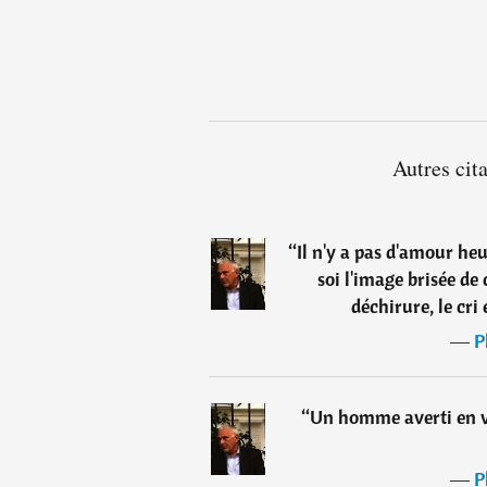
Autres cit
“
Il n'y a pas d'amour h
soi l'image brisée de
déchirure, le cri
―
P
“
Un homme averti en v
―
P