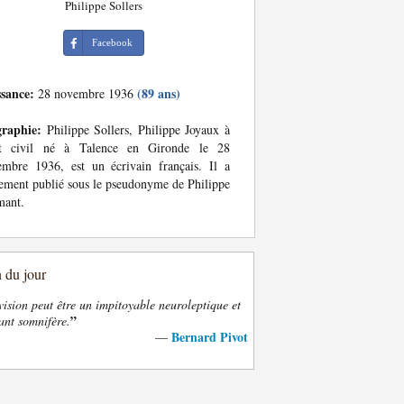
Philippe Sollers
Facebook
ssance:
(89 ans)
28 novembre 1936
graphie:
Philippe Sollers, Philippe Joyaux à
tat civil né à Talence en Gironde le 28
mbre 1936, est un écrivain français. Il a
ement publié sous le pseudonyme de Philippe
mant.
n du jour
vision peut être un impitoyable neuroleptique et
”
ant somnifère.
Bernard Pivot
—