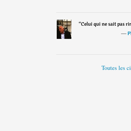
“
Celui qui ne sait pas ri
―
P
Toutes les c