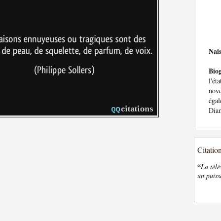
Nai
Bio
l'é
nove
égal
Dia
Citatio
“
La télé
un puiss