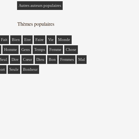
Autres auteurs populaires
Thèmes populaires
Fait
Bien
Etre
Faire
Vie
Monde
Homme
Gens
Temps
Femme
Chose
Seul
Dire
Cœur
Dieu
Bon
Femmes
Mal
ort
Seule
Bonheur