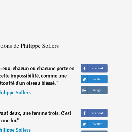
ations de Philippe Sollers
eureux, chacun ou chacune porte en
Facebook
 cette impossibilité, comme une
Twitter
 étouffé d'un oiseau blessé.
”
Image
hilippe Sollers
aut deux, une femme trois. C'est
Facebook
une loi.
”
Twitter
hilippe Sollers